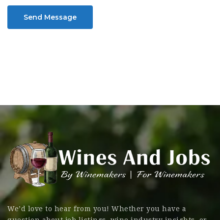
Send Message
We’d love to hear from you! Whether you have a
question about job listings, wine industry insights, or