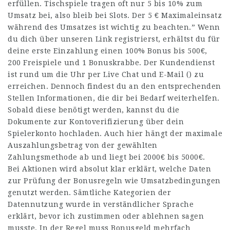
erfüllen. Tischspiele tragen oft nur 5 bis 10% zum
Umsatz bei, also bleib bei Slots. Der 5 € Maximaleinsatz
während des Umsatzes ist wichtig zu beachten.” Wenn
du dich über unseren Link registrierst, erhältst du für
deine erste Einzahlung einen 100% Bonus bis 500€,
200 Freispiele und 1 Bonuskrabbe. Der Kundendienst
ist rund um die Uhr per Live Chat und E-Mail () zu
erreichen. Dennoch findest du an den
entsprechenden
Stellen Informationen, die dir bei Bedarf weiterhelfen.
Sobald diese benötigt werden, kannst du die
Dokumente zur Kontoverifizierung über dein
Spielerkonto hochladen. Auch hier hängt der maximale
Auszahlungsbetrag von der gewählten
Zahlungsmethode ab und liegt bei 2000€ bis 5000€.
Bei Aktionen wird absolut klar erklärt, welche Daten
zur Prüfung der Bonusregeln wie Umsatzbedingungen
genutzt werden. Sämtliche Kategorien der
Datennutzung wurde in verständlicher Sprache
erklärt, bevor ich zustimmen oder ablehnen sagen
musste. In der Regel muss Bonusgeld mehrfach