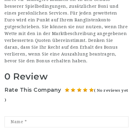
besserer Spielbedingungen, zusätzlicher Boni und
eines persönlichen Services. Für jeden gewetteten
Euro wird ein Punkt auf Ihrem Ranglistenkonto
gutgeschrieben. Sie können sie nur nutzen, wenn Ihre
Wette mit den in der Marktbeschreibung angegebenen
verbesserten Quoten übereinstimmt. Denken Sie
daran, dass Sie Ihr Recht auf den Erhalt des Bonus
verlieren, wenn Sie eine Auszahlung beantragen,
bevor Sie den Bonus erhalten haben.
0 Review
Rate This Company
( No reviews yet
)