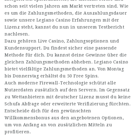
schon seit vielen Jahren am Markt vertreten sind. Wie
es um die Zahlungsmethoden, die Auszahlungsdauer
sowie unsere Legiano Casino Erfahrungen mit der
Lizenz steht, kannst du nun in unserem Testbericht
nachlesen.
Dazu gehören Live Casino, Zahlungsoptionen und
Kundensupport. Du findest sicher eine passende
Methode für dich. Du kannst deine Gewinne über die
gleichen Zahlungsmethoden abheben. Legiano Casino
bietet vielfältige Zahlungsmethoden an. Von Montag
bis Donnerstag erhältst du 50 Free Spins.
Auch moderne Firewall-Technologie schützt alle
Nutzerdaten zusätzlich auf den
Servern
. Im Gegensatz
zu Wettanbietern mit deutscher Lizenz musst du keine
Schufa Abfrage oder erweiterte Verifizierung fürchten.
Entscheide dich für den gewünschten
Willkommensbonus aus den angebotenen Optionen,
um von Anfang an von zusätzlichen Mitteln zu
profitieren.