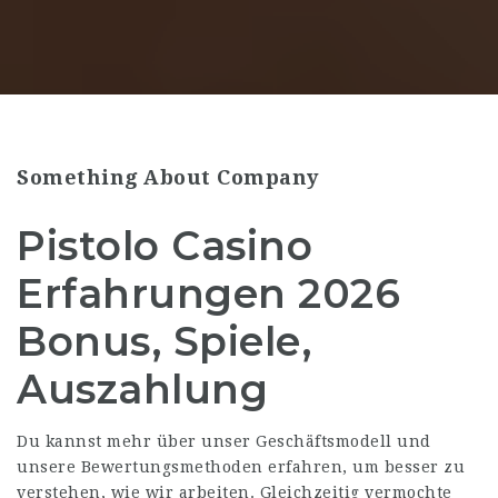
Something About Company
Pistolo Casino
Erfahrungen 2026
Bonus, Spiele,
Auszahlung
Du kannst mehr über unser Geschäftsmodell und
unsere Bewertungsmethoden erfahren, um besser zu
verstehen, wie wir arbeiten. Gleichzeitig vermochte