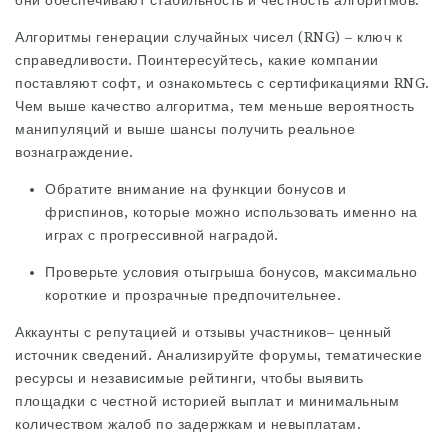
они обеспечивают стабильность и честность алгоритмов.
Алгоритмы генерации случайных чисел (RNG) – ключ к
справедливости. Поинтересуйтесь, какие компании
поставляют софт, и ознакомьтесь с сертификациями RNG.
Чем выше качество алгоритма, тем меньше вероятность
манипуляций и выше шансы получить реальное
вознаграждение.
Обратите внимание на функции бонусов и
фриспинов, которые можно использовать именно на
играх с прогрессивной наградой.
Проверьте условия отыгрыша бонусов, максимально
короткие и прозрачные предпочительнее.
Аккаунты с репутацией и отзывы участников– ценный
источник сведений. Анализируйте форумы, тематические
ресурсы и независимые рейтинги, чтобы выявить
площадки с честной историей выплат и минимальным
количеством жалоб по задержкам и невыплатам.