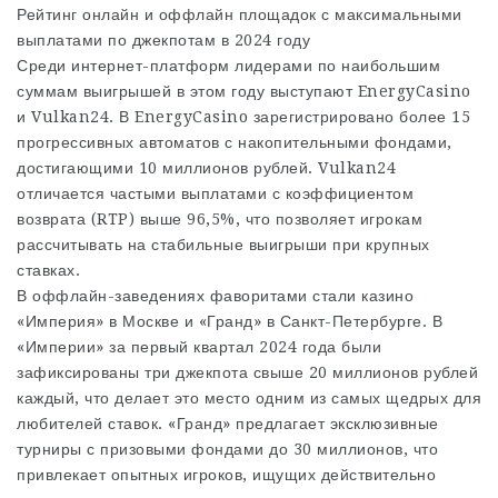
Рейтинг онлайн и оффлайн площадок с максимальными
выплатами по джекпотам в 2024 году
Среди интернет-платформ лидерами по наибольшим
суммам выигрышей в этом году выступают EnergyCasino
и Vulkan24. В EnergyCasino зарегистрировано более 15
прогрессивных автоматов с накопительными фондами,
достигающими 10 миллионов рублей. Vulkan24
отличается частыми выплатами с коэффициентом
возврата (RTP) выше 96,5%, что позволяет игрокам
рассчитывать на стабильные выигрыши при крупных
ставках.
В оффлайн-заведениях фаворитами стали казино
«Империя» в Москве и «Гранд» в Санкт-Петербурге. В
«Империи» за первый квартал 2024 года были
зафиксированы три джекпота свыше 20 миллионов рублей
каждый, что делает это место одним из самых щедрых для
любителей ставок. «Гранд» предлагает эксклюзивные
турниры с призовыми фондами до 30 миллионов, что
привлекает опытных игроков, ищущих действительно