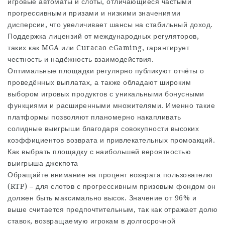
игровые автоматы и слоты, отличающиеся частыми
прогрессивными призами и низкими значениями
дисперсии, что увеличивает шансы на стабильный доход.
Поддержка лицензий от международных регуляторов,
таких как MGA или Curacao eGaming, гарантирует
честность и надёжность взаимодействия.
Оптимальные площадки регулярно публикуют отчёты о
проведённых выплатах, а также обладают широким
выбором игровых продуктов с уникальными бонусными
функциями и расширенными множителями. Именно такие
платформы позволяют планомерно накапливать
солидные выигрыши благодаря совокупности высоких
коэффициентов возврата и привлекательных промоакций.
Как выбрать площадку с наибольшей вероятностью
выигрыша джекпота
Обращайте внимание на процент возврата пользователю
(RTP) – для слотов с прогрессивным призовым фондом он
должен быть максимально высок. Значение от 96% и
выше считается предпочтительным, так как отражает долю
ставок, возвращаемую игрокам в долгосрочной