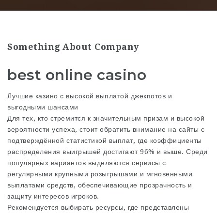
Something About Company
best online casino
Лучшие казино с высокой выплатой джекпотов и
выгодными шансами
Для тех, кто стремится к значительным призам и высокой
вероятности успеха, стоит обратить внимание на сайты с
подтверждённой статистикой выплат, где коэффициенты
распределения выигрышей достигают 96% и выше. Среди
популярных вариантов выделяются сервисы с
регулярными крупными розыгрышами и мгновенными
выплатами средств, обеспечивающие прозрачность и
защиту интересов игроков.
Рекомендуется выбирать ресурсы, где представлены