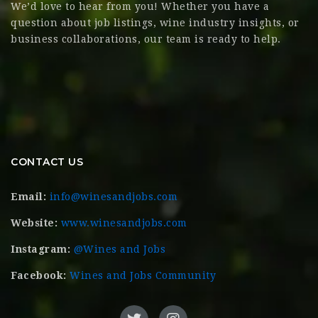
We’d love to hear from you! Whether you have a
question about job listings, wine industry insights, or
business collaborations, our team is ready to help.
CONTACT US
Email:
info@winesandjobs.com
Website:
www.winesandjobs.com
Instagram:
@Wines and Jobs
Facebook:
Wines and Jobs Community