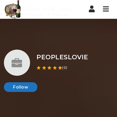
Nav
PEOPLESLOVIE
(0)
Follow