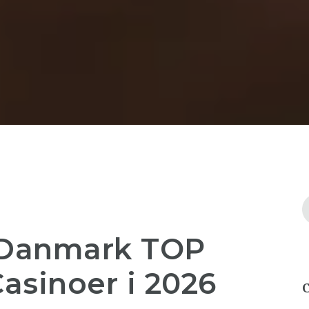
i Danmark TOP
asinoer i 2026