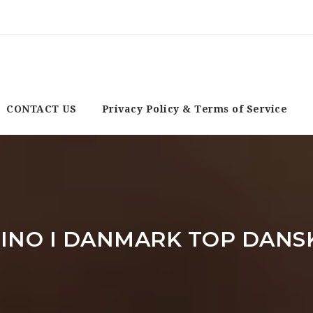
CONTACT US
Privacy Policy & Terms of Service
SINO I DANMARK TOP DANS