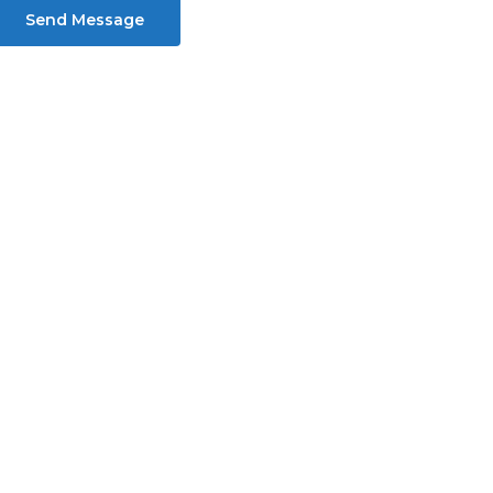
Send Message