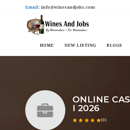
Email:
info@winesandjobs.com
HOME
NEW LISTING
BLOGS
ONLINE CA
I 2026
(0)