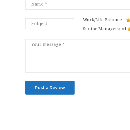
Work/Life Balance
Senior Management
Post a Review