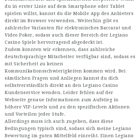
du in erster Linie auf dem Smartphone oder Tablet
spielen willst, kannst du die Mobile App des Anbieters
direkt im Browser verwenden. Weiterhin gibt es
zahlreiche Varianten für elektronisches Baccarat und
Video Poker, sodass auch dieser Bereich der
Legiano
Casino Spiele
hervorragend abgedeckt ist.
Zudem konnten wir erkennen, dass zahlreiche
deutschsprachige Mitarbeiter verfügbar sind, sodass es
mit Sicherheit zu keinen
Kommunikationsschwierigkeiten kommen wird. Bei
sämtlichen Fragen und Anliegen kannst du dich
selbstverständlich direkt an den Legiano Casino
Kundenservice wenden. Leider fehlen auf der
Webseite genaue Informationen zum Aufstieg in
höhere VIP-Levels und zu den spezifischen Aktionen
und Vorteilen jeder Stufe.
Allerdings muss ich auch zugeben, dass diese
Bedingungen typisch sind, sodass sich meine Legiano
Bewertung im guten Mittelfeld einreiht. Einen Legiano