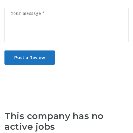
Post a Review
This company has no
active jobs