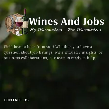
We’d love to hear from you! Whether you have a
question about job listings, wine industry insights, or
business collaborations, our team is ready to help.
CONTACT US