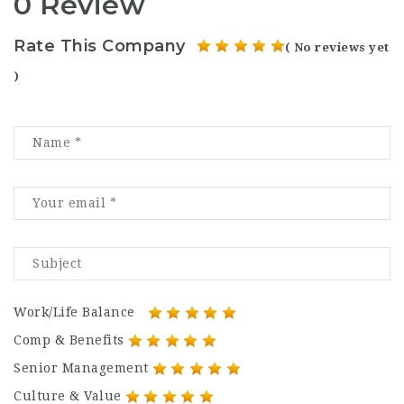
0 Review
Rate This Company
( No reviews yet
)
Work/Life Balance
Comp & Benefits
Senior Management
Culture & Value