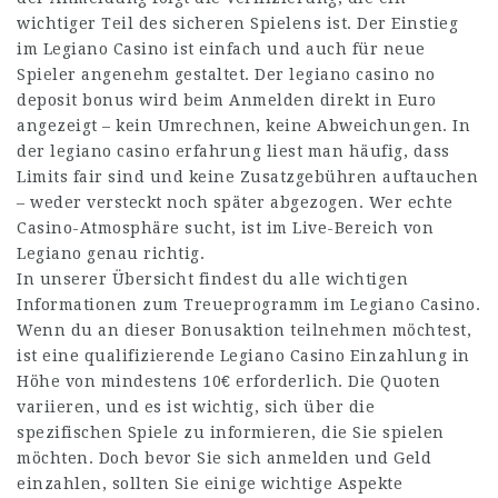
wichtiger Teil des sicheren Spielens ist. Der Einstieg
im Legiano Casino ist einfach und auch für neue
Spieler angenehm gestaltet. Der legiano casino no
deposit bonus wird beim Anmelden direkt in Euro
angezeigt – kein Umrechnen, keine Abweichungen. In
der legiano casino erfahrung liest man häufig, dass
Limits fair sind und keine Zusatzgebühren auftauchen
– weder versteckt noch später abgezogen. Wer echte
Casino-Atmosphäre sucht, ist im Live-Bereich von
Legiano genau richtig.
In unserer Übersicht findest du alle wichtigen
Informationen zum Treueprogramm im Legiano Casino.
Wenn du an dieser Bonusaktion teilnehmen möchtest,
ist eine qualifizierende Legiano Casino Einzahlung in
Höhe von mindestens 10€ erforderlich. Die Quoten
variieren, und es ist wichtig, sich über die
spezifischen Spiele zu informieren, die Sie spielen
möchten. Doch bevor Sie sich anmelden und Geld
einzahlen, sollten Sie einige wichtige Aspekte