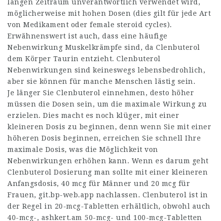
langen Zeitraum unverantwortlich verwendet wird,
möglicherweise mit hohen Dosen (dies gilt für jede Art
von Medikament oder
female steroid cycles
).
Erwähnenswert ist auch, dass eine häufige
Nebenwirkung Muskelkrämpfe sind, da Clenbuterol
dem Körper Taurin entzieht. Clenbuterol
Nebenwirkungen sind keineswegs lebensbedrohlich,
aber sie können für manche Menschen lästig sein.
Je länger Sie Clenbuterol einnehmen, desto höher
müssen die Dosen sein, um die maximale Wirkung zu
erzielen. Dies macht es noch klüger, mit einer
kleineren Dosis zu beginnen, denn wenn Sie mit einer
höheren Dosis beginnen, erreichen Sie schnell Ihre
maximale Dosis, was die Möglichkeit von
Nebenwirkungen erhöhen kann. Wenn es darum geht
Clenbuterol Dosierung man sollte mit einer kleineren
Anfangsdosis, 40 mcg für Männer und 20 mcg für
Frauen,
git.bp-web.app
nachlassen. Clenbuterol ist in
der Regel in 20-mcg-Tabletten erhältlich, obwohl auch
40-mcg-,
ashkert.am
50-mcg- und 100-mcg-Tabletten