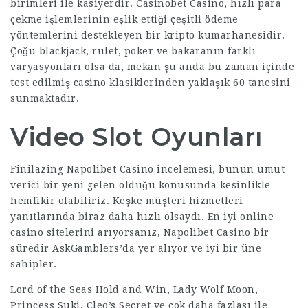
birimleri ile kasiyerdir. Casinobet Casino, hızlı para
çekme işlemlerinin eşlik ettiği çeşitli ödeme
yöntemlerini destekleyen bir kripto kumarhanesidir.
Çoğu blackjack, rulet, poker ve bakaranın farklı
varyasyonları olsa da, mekan şu anda bu zaman içinde
test edilmiş casino klasiklerinden yaklaşık 60 tanesini
sunmaktadır.
Video Slot Oyunları
Finilazing Napolibet Casino incelemesi, bunun umut
verici bir yeni gelen olduğu konusunda kesinlikle
hemfikir olabiliriz. Keşke müşteri hizmetleri
yanıtlarında biraz daha hızlı olsaydı. En iyi online
casino sitelerini arıyorsanız, Napolibet Casino bir
süredir AskGamblers’da yer alıyor ve iyi bir üne
sahipler.
Lord of the Seas Hold and Win, Lady Wolf Moon,
Princess Suki, Cleo’s Secret ve çok daha fazlası ile