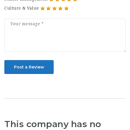
Culture & Value
Post a Review
This company has no