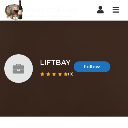
Nav
LIFTBAY
Follow
(0)