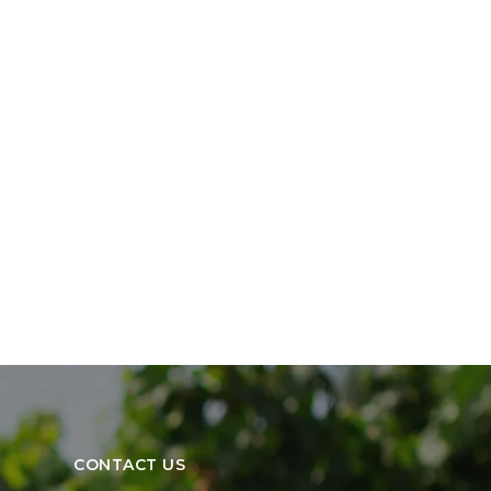
CONTACT US