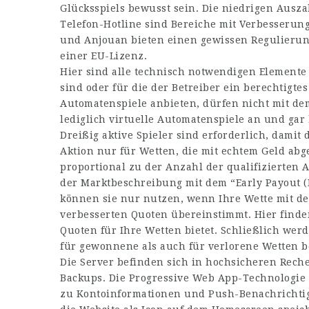
Glücksspiels bewusst sein. Die niedrigen Ausza
Telefon-Hotline sind Bereiche mit Verbesserun
und Anjouan bieten einen gewissen Regulierun
einer EU-Lizenz.
Hier sind alle technisch notwendigen Elemente 
sind oder für die der Betreiber ein berechtigtes
Automatenspiele anbieten, dürfen nicht mit dem
lediglich virtuelle Automatenspiele an und gar
Dreißig aktive Spieler sind erforderlich, damit 
Aktion nur für Wetten, die mit echtem Geld abg
proportional zu der Anzahl der qualifizierten 
der Marktbeschreibung mit dem “Early Payout (EP
können sie nur nutzen, wenn Ihre Wette mit d
verbesserten Quoten übereinstimmt. Hier finde
Quoten für Ihre Wetten bietet. Schließlich we
für gewonnene als auch für verlorene Wetten b
Die Server befinden sich in hochsicheren Rec
Backups. Die Progressive Web App-Technologie 
zu Kontoinformationen und Push-Benachrichtigu