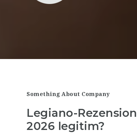
Something About Company
Legiano-Rezension:
2026 legitim?