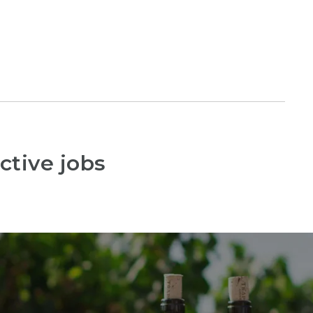
ctive jobs