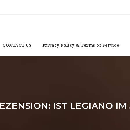
CONTACT US
Privacy Policy & Terms of Service
ZENSION: IST LEGIANO IM 