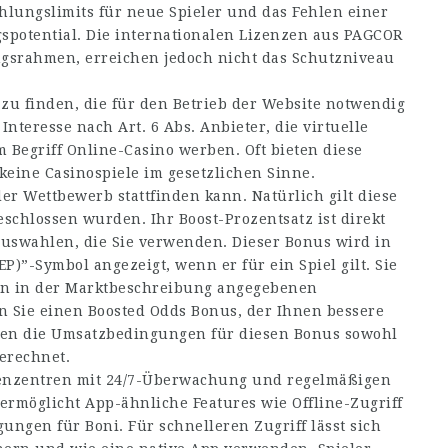
hlungslimits für neue Spieler und das Fehlen einer
gspotential. Die internationalen Lizenzen aus PAGCOR
gsrahmen, erreichen jedoch nicht das Schutzniveau
zu finden, die für den Betrieb der Website notwendig
 Interesse nach Art. 6 Abs. Anbieter, die virtuelle
 Begriff Online-Casino werben. Oft bieten diese
 keine Casinospiele im gesetzlichen Sinne.
der Wettbewerb stattfinden kann. Natürlich gilt diese
eschlossen wurden. Ihr Boost-Prozentsatz ist direkt
Auswahlen, die Sie verwenden. Dieser Bonus wird in
)”-Symbol angezeigt, wenn er für ein Spiel gilt. Sie
en in der Marktbeschreibung angegebenen
n Sie einen Boosted Odds Bonus, der Ihnen bessere
rden die Umsatzbedingungen für diesen Bonus sowohl
erechnet.
henzentren mit 24/7-Überwachung und regelmäßigen
ermöglicht App-ähnliche Features wie Offline-Zugriff
ngen für Boni. Für schnelleren Zugriff lässt sich