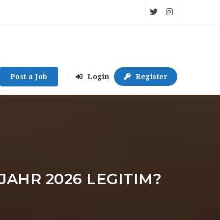
Post a Job
Login
Register
JAHR 2026 LEGITIM?