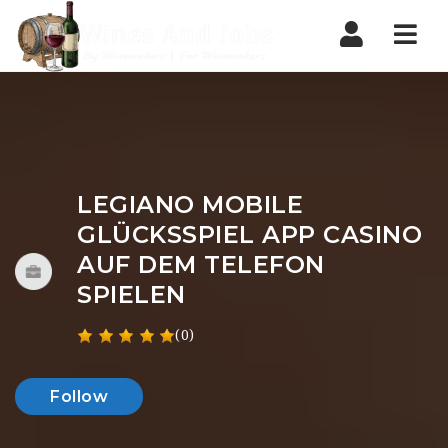
Nav
LEGIANO MOBILE
GLÜCKSSPIEL APP CASINO
AUF DEM TELEFON
SPIELEN
(0)
Follow