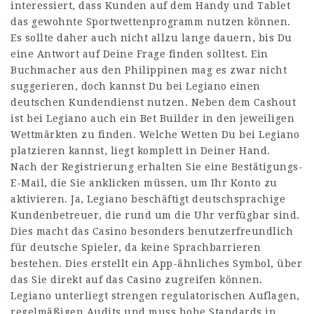
interessiert, dass Kunden auf dem Handy und Tablet
das gewohnte Sportwettenprogramm nutzen können.
Es sollte daher auch nicht allzu lange dauern, bis Du
eine Antwort auf Deine Frage finden solltest. Ein
Buchmacher aus den Philippinen mag es zwar nicht
suggerieren, doch kannst Du bei Legiano einen
deutschen Kundendienst nutzen. Neben dem Cashout
ist bei Legiano auch ein Bet Builder in den jeweiligen
Wettmärkten zu finden. Welche Wetten Du bei Legiano
platzieren kannst, liegt komplett in Deiner Hand.
Nach der Registrierung erhalten Sie eine Bestätigungs-
E-Mail, die Sie anklicken müssen, um Ihr Konto zu
aktivieren. Ja, Legiano beschäftigt deutschsprachige
Kundenbetreuer, die rund um die Uhr verfügbar sind.
Dies macht das Casino besonders benutzerfreundlich
für deutsche Spieler, da keine Sprachbarrieren
bestehen. Dies erstellt ein App-ähnliches Symbol, über
das Sie direkt auf das Casino zugreifen können.
Legiano unterliegt strengen regulatorischen Auflagen,
regelmäßigen Audits und muss hohe Standards in