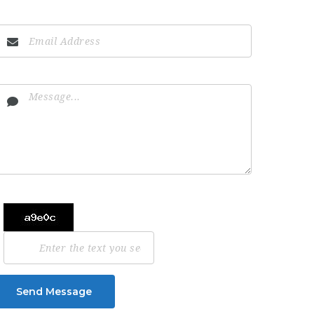
Send Message