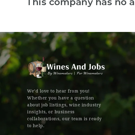
This company has no a
We’d love to hear from you!
Whether you have a question
about job listings, wine industry
insights, or business
collaborations, our team is ready
to help.