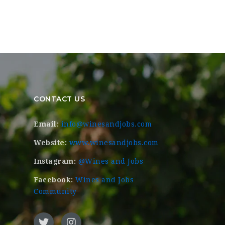
CONTACT US
Email:
info@winesandjobs.com
Website:
www.winesandjobs.com
Instagram:
@Wines and Jobs
Facebook:
Wines and Jobs
Community