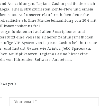
nd Auszahlungen. Legiano Casino positioniert sich
-Logik, einem strukturierten Konto-Flow und einem
ken setzt. Auf unserer Plattform heben deutsche
roberfläche ab. Eine Mindesteinzahlung von 20 € mit
illkommensbonus frei.
esign funktioniert auf allen Smartphones und
erstützt eine Vielzahl sicherer Zahlungsmethoden
tufige VIP-System von Legiano Casino belohnt treue
h- und Instant-Games wie Aviator, JetX, Spaceman,
en Multiplikatoren. Legiano Casino bietet eine
teln von führenden Software-Anbietern.
iews yet )