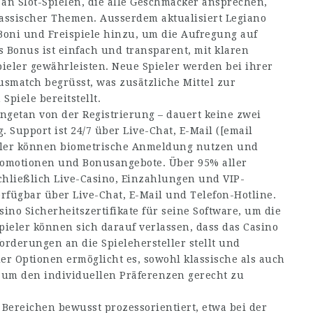
an Slot-Spielen, die alle Geschmäcker ansprechen,
lassischer Themen. Ausserdem aktualisiert Legiano
Boni und Freispiele hinzu, um die Aufregung auf
 Bonus ist einfach und transparent, mit klaren
pieler gewährleisten. Neue Spieler werden bei ihrer
smatch begrüsst, was zusätzliche Mittel zur
n
Spiele bereitstellt.
angetan von der Registrierung – dauert keine zwei
. Support ist 24/7 über Live-Chat, E-Mail ([email
pieler können biometrische Anmeldung nutzen und
romotionen und Bonusangebote. Über 95% aller
chließlich Live-Casino, Einzahlungen und VIP-
erfügbar über Live-Chat, E-Mail und Telefon-Hotline.
asino
Sicherheitszertifikate
für seine Software, um die
Spieler können sich darauf verlassen, dass das Casino
forderungen an die Spielehersteller stellt und
der Optionen ermöglicht es, sowohl klassische als auch
um den individuellen Präferenzen gerecht zu
n Bereichen bewusst prozessorientiert, etwa bei der