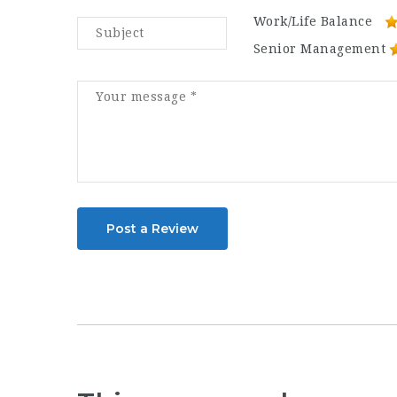
Work/Life Balance
Senior Management
Post a Review