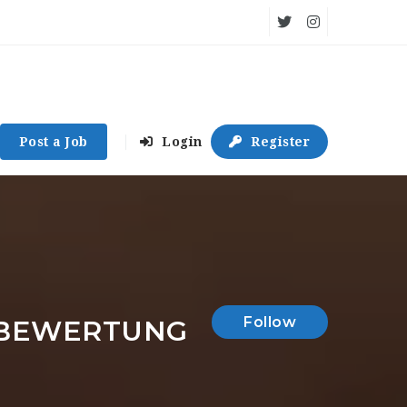
Post a Job
Login
Register
Follow
& BEWERTUNG