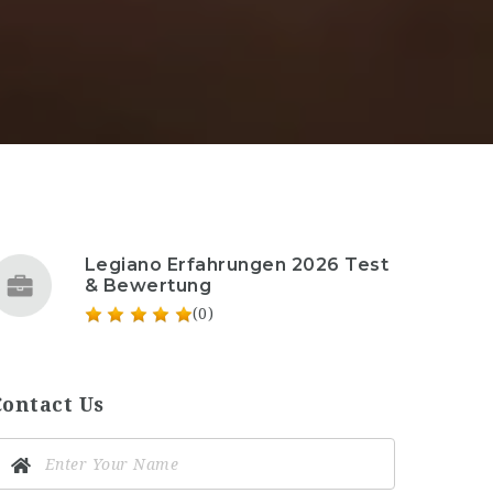
Legiano Erfahrungen 2026 Test
& Bewertung
(0)
Contact Us