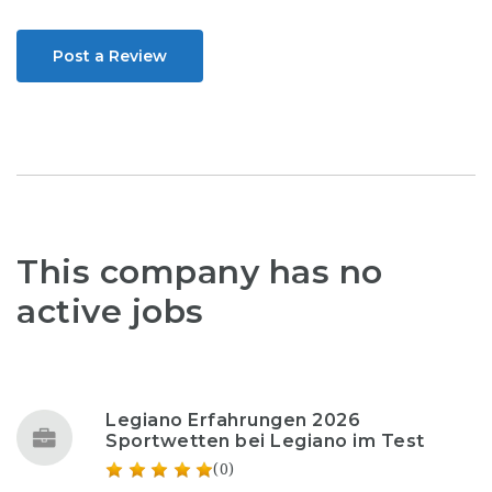
Post a Review
This company has no
active jobs
Legiano Erfahrungen 2026
Sportwetten bei Legiano im Test
(0)