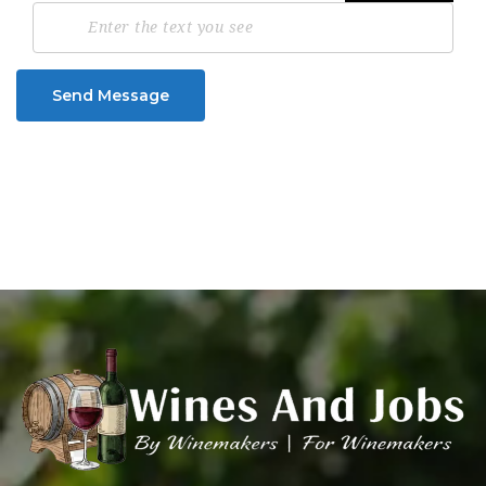
Send Message