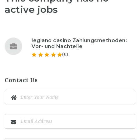
active jobs
legiano casino Zahlungsmethoden:
Vor- und Nachteile
(0)
Contact Us