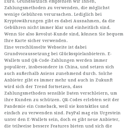
Euro. Grundsätzlich empfehlen wir Ihnen,
Zahlungsmethoden zu verwenden, die möglichst
wenige Gebühren verursachen. Lediglich bei
Kryptowährungen gibt es dabei Ausnahmen, da die
Gebühren nicht immer klar und einheitlich sind.
Wenn Sie also Revolut-Kunde sind, können Sie bequem
Ihre Karte sicher verwenden.
Eine verschlüsselte Webseite ist dabei
Grundvoraussetzung bei Glücksspielanbietern. E-
Wallets und QR-Code-Zahlungen werden immer
populärer, insbesondere in China, und setzen sich
auch außerhalb Asiens zunehmend durch. Solche
Anbieter gibt es immer mehr und auch in Zukunft
wird sich der Trend fortsetzen, dass
Zahlungsmethoden sensible Daten verschleiern, um
ihre Kunden zu schützen. QR-Codes erlebten seit der
Pandemie ein Comeback, weil sie kontaktlos und
einfach zu verwenden sind. PayPal mag ein Urgestein
unter den E-Wallets sein, doch es gibt neue Anbieter,
die teilweise bessere Features bieten und sich die