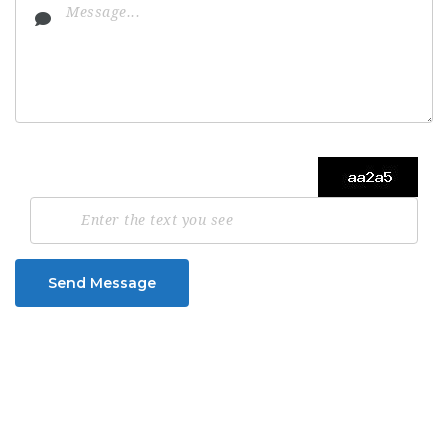
Send Message