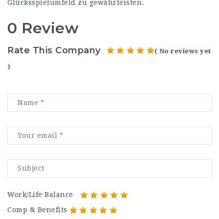
Glücksspielumfeld zu gewährleisten.
0 Review
Rate This Company
( No reviews yet
)
Work/Life Balance
Comp & Benefits