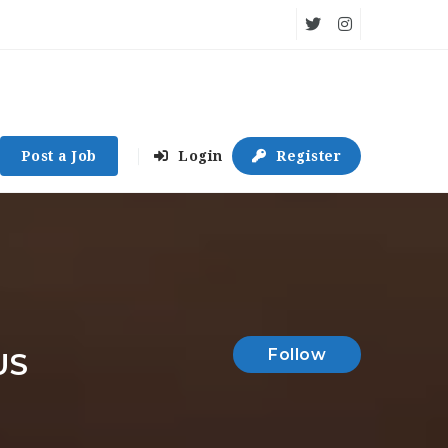
Post a Job
Login
Register
Follow
US