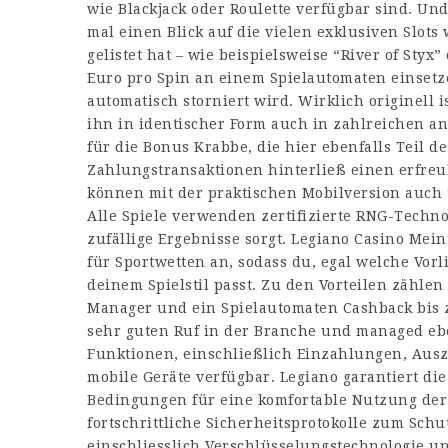
wie Blackjack oder Roulette verfügbar sind. Und 
mal einen Blick auf die vielen
exklusiven Slots
w
gelistet hat – wie beispielsweise “River of Sty
Euro pro Spin an einem Spielautomaten einsetz
automatisch storniert wird. Wirklich originell 
ihn in identischer Form auch in zahlreichen a
für die Bonus Krabbe, die hier ebenfalls Teil d
Zahlungstransaktionen hinterließ einen erfreu
können mit der
praktischen Mobilversion
auch 
Alle Spiele verwenden zertifizierte RNG-Techn
zufällige Ergebnisse sorgt.
Legiano Casino Mei
für Sportwetten an, sodass du, egal welche Vor
deinem Spielstil passt. Zu den Vorteilen zählen
Manager und ein Spielautomaten Cashback bis z
sehr guten Ruf in der Branche und managed eb
Funktionen, einschließlich Einzahlungen, Aus
mobile Geräte verfügbar. Legiano garantiert die
Bedingungen für eine komfortable Nutzung der
fortschrittliche Sicherheitsprotokolle zum Sch
einschliesslich Verschlüsselungstechnologie 