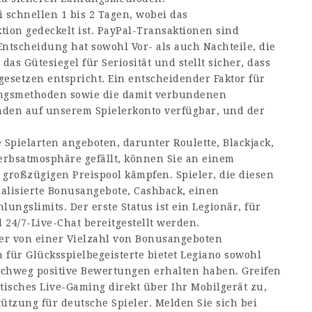
i schnellen 1 bis 2 Tagen, wobei das
tion gedeckelt ist. PayPal-Transaktionen sind
Entscheidung hat sowohl Vor- als auch Nachteile, die
das Gütesiegel für Seriosität und stellt sicher, dass
esetzen entspricht. Ein entscheidender Faktor für
ungsmethoden sowie die damit verbundenen
nden auf unserem Spielerkonto verfügbar, und der
 Spielarten angeboten, darunter Roulette, Blackjack,
rbsatmosphäre gefällt, können Sie an einem
roßzügigen Preispool kämpfen. Spieler, die diesen
nalisierte Bonusangebote, Cashback, einen
ngslimits. Der erste Status ist ein Legionär, für
24/7-Live-Chat bereitgestellt werden.
er von einer Vielzahl von Bonusangeboten
n für Glücksspielbegeisterte bietet Legiano sowohl
durchweg positive Bewertungen erhalten haben. Greifen
ntisches Live-Gaming direkt über Ihr Mobilgerät zu,
ützung für deutsche Spieler. Melden Sie sich bei