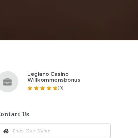
Legiano Casino
Willkommensbonus
(0)
Contact Us