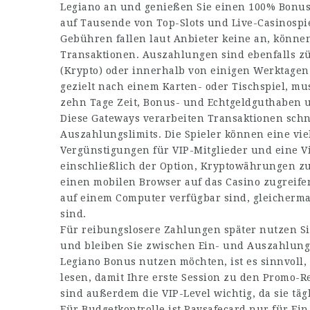
Legiano an und genießen Sie einen 100% Bonus a
auf Tausende von Top-Slots und
Live-Casinospi
Gebühren fallen laut Anbieter keine an, können
Transaktionen. Auszahlungen sind ebenfalls zü
(Krypto) oder innerhalb von einigen Werktage
gezielt nach einem Karten- oder Tischspiel, mu
zehn Tage Zeit, Bonus- und Echtgeldguthaben 
Diese Gateways verarbeiten Transaktionen schne
Auszahlungslimits. Die Spieler können eine vie
Vergünstigungen für VIP-Mitglieder und eine V
einschließlich der Option, Kryptowährungen z
einen mobilen Browser auf das Casino zugreifen
auf einem Computer verfügbar sind, gleicherm
sind.
Für reibungslosere Zahlungen später nutzen S
und bleiben Sie zwischen Ein- und Auszahlung
Legiano Bonus nutzen möchten, ist es sinnvoll
lesen, damit Ihre erste Session zu den Promo-Re
sind außerdem die VIP-Level wichtig, da sie tä
Für Budgetkontrolle ist Paysafecard nur für E