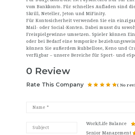
vom Bankkonto. Für schnelles Aufladen sind di
Skrill, Neteller, Jeton und MiFinity.
Für Kontosicherheit verwenden Sie ein einzigar
Mail- oder Social-Konten. Dabei musst du sowo
Freispielgewinne umsetzen. Spieler können Einz
oder bei Bedarf eine temporäre beziehungswei
können Sie außerdem Rubbellose, Keno und Cras
verfügbar – unsere Bereiche für Sport- und eS
0 Review
Rate This Company
( No rev
Work/Life Balance
Senior Management