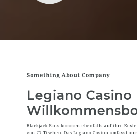
Something About Company
Legiano Casino
Willkommensb
Blackjack Fans kommen ebenfalls auf ihre Koste
von 77 Tischen. Das Legiano Casino umfasst auc