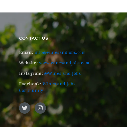
CONTACT US
Email:
info@winesandjobs.com
Website:
www.winesandjobs.com
Instagram:
@Wines and Jobs
Facebook:
Wines and Jobs
Community