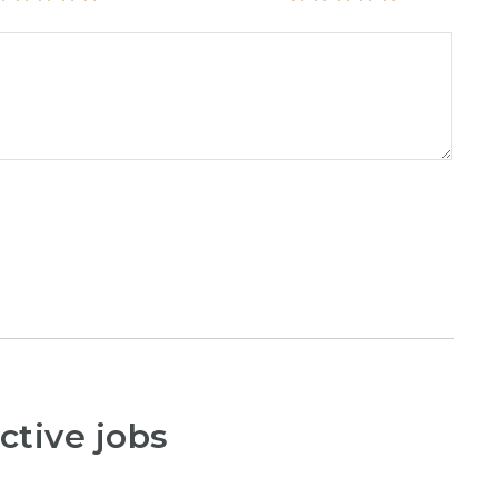
ctive jobs