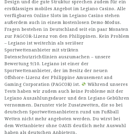
Design und die gute Struktur sprechen zudem für ein
erstklassiges mobiles Angebot im Legiano Casino. Alle
verfügbaren Online Slots im Legiano Casino stehen
außerdem auch in einem kostenlosen Demo-Modus.
Fragen bestehen in Deutschland seit ein paar Monaten
zur PAGCOR-Lizenz von den Philippinen. Kein Problem
– Legiano ist weiterhin als seriöser
Sportwettenanbieter mit strikten
Datenschutzrichtlinien auszumachen – unsere
Bewertung 9/10. Legiano ist einer der
Sportwettenanbieter, der im Besitz der neuen
Offshore-Lizenz der Philippine Amusement and
Gaming Corporation (PAGCOR) ist.
Während unseres
Tests haben wir zudem auch keine Probleme mit der
Legiano Auszahlungsdauer und den Legiano Gebühren
vernommen. Darunter viele Zusatzwetten, die so bei
deutschen Sportwettenanbietern rund um Fußball
Wetten nicht mehr angeboten werden. Du wirst bei
dem Wettanbieter ohne OASIS deutlich mehr Auswahl
haben als deutschen Anbietern.