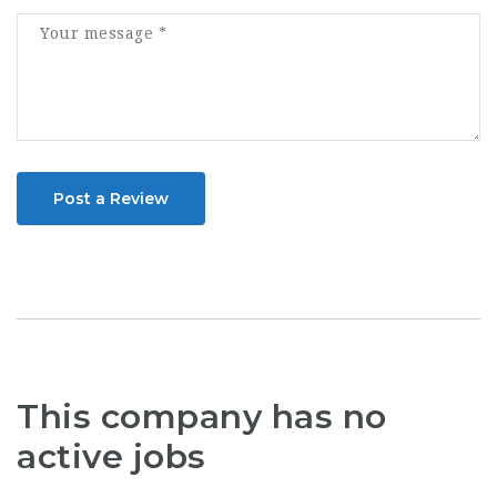
Post a Review
This company has no
active jobs