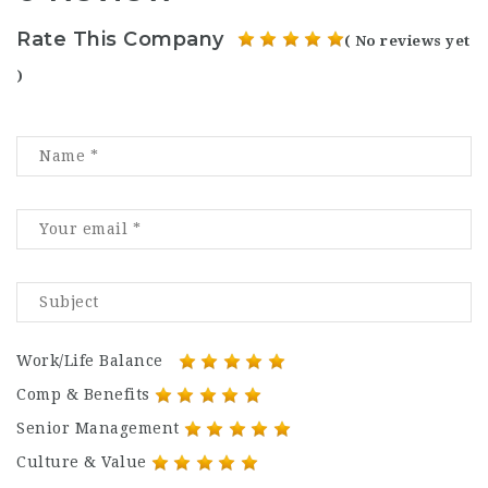
Rate This Company
( No reviews yet
)
Work/Life Balance
Comp & Benefits
Senior Management
Culture & Value