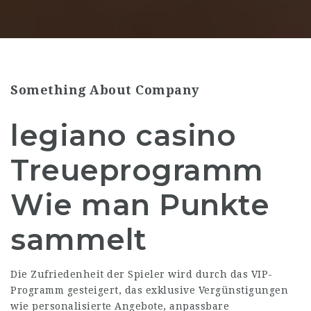
Something About Company
legiano casino
Treueprogramm
Wie man Punkte
sammelt
Die Zufriedenheit der Spieler wird durch das VIP-
Programm gesteigert, das exklusive Vergünstigungen
wie personalisierte Angebote, anpassbare