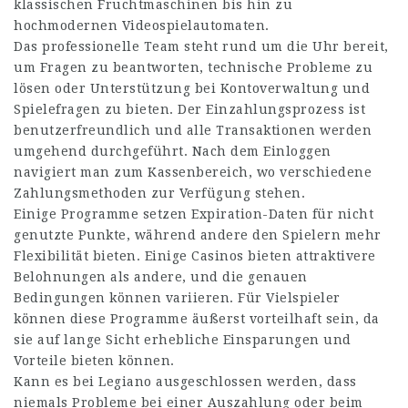
klassischen Fruchtmaschinen bis hin zu
hochmodernen Videospielautomaten.
Das professionelle Team steht rund um die Uhr bereit,
um Fragen zu beantworten, technische Probleme zu
lösen oder Unterstützung bei Kontoverwaltung und
Spielefragen zu bieten. Der Einzahlungsprozess ist
benutzerfreundlich und alle Transaktionen werden
umgehend durchgeführt. Nach dem Einloggen
navigiert man zum Kassenbereich, wo verschiedene
Zahlungsmethoden zur Verfügung stehen.
Einige Programme setzen Expiration-Daten für nicht
genutzte Punkte, während andere den Spielern mehr
Flexibilität bieten. Einige Casinos bieten attraktivere
Belohnungen als andere, und die genauen
Bedingungen können variieren. Für Vielspieler
können diese Programme äußerst vorteilhaft sein, da
sie auf lange Sicht erhebliche Einsparungen und
Vorteile bieten
können
.
Kann es bei Legiano ausgeschlossen werden, dass
niemals Probleme bei einer Auszahlung oder beim