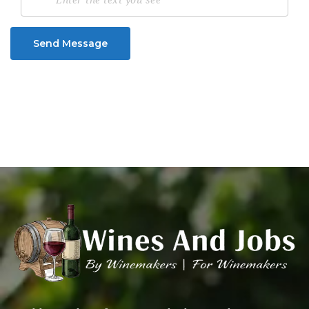
Send Message