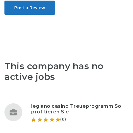
Post a Review
This company has no
active jobs
legiano casino Treueprogramm So
profitieren Sie
(0)