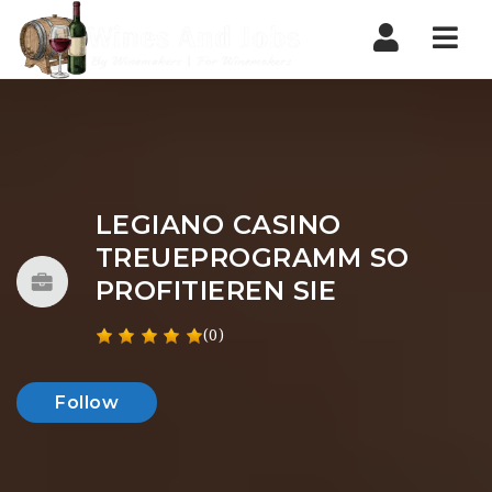
Nav
LEGIANO CASINO
TREUEPROGRAMM SO
PROFITIEREN SIE
(0)
Follow