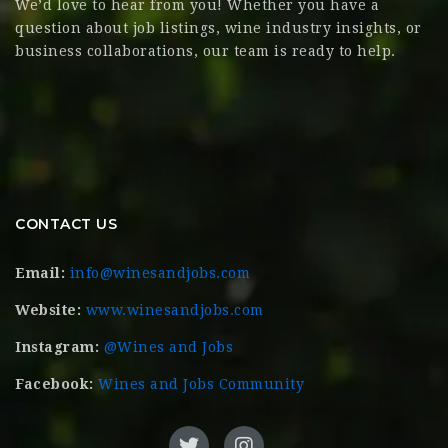
We’d love to hear from you! Whether you have a
question about job listings, wine industry insights, or
business collaborations, our team is ready to help.
CONTACT US
Email:
info@winesandjobs.com
Website:
www.winesandjobs.com
Instagram:
@Wines and Jobs
Facebook:
Wines and Jobs Community