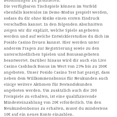
Belohnungen zu profitieren.
Die verfügbaren Tischspiele können im Vorfeld
ebenfalls kostenlos im Demo-Modus gespielt werden,
sodass du dir ohne Risiko einen ersten Eindruck
verschaffen kannst. In den folgenden Abschnitten
zeigen wir dir explizit, welche Spiele angeboten
werden und auf welche Entwicklerstudios du dich im
Posido Casino freuen kannst. Hier werden unter
anderem Fragen zur Registrierung sowie zu den
unterschiedlichen Spielen und Bonusangeboten
beantwortet. Darüber hinaus wird dir auch ein Live
Casino Cashback Bonus im Wert von 25% bis zu 200€
angeboten. Unser Posido Casino Test hat gezeigt, dass
neben dem Willkommensbonus für Neukunden auch
einige weitere Aktionen für Bestandskunden
angeboten werden. Um zusätzlich auch die 200
Freispiele zu erhalten, ist eine qualifizierende
Mindesteinzahlung von 20€ erforderlich. Um den
Neukundenbonus zu erhalten, musst du mindestens
10€ auf ein neues Konto
einzahlen
.