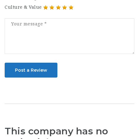
Culture & Value
Post a Review
This company has no