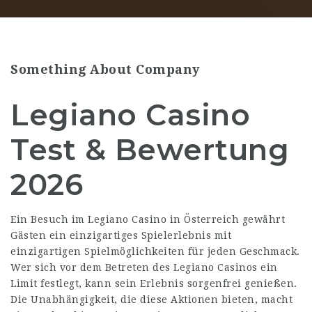
Something About Company
Legiano Casino
Test & Bewertung
2026
Ein Besuch im Legiano Casino in Österreich gewährt
Gästen ein einzigartiges Spielerlebnis mit
einzigartigen Spielmöglichkeiten für jeden Geschmack.
Wer sich vor dem Betreten des Legiano Casinos ein
Limit festlegt, kann sein Erlebnis sorgenfrei genießen.
Die Unabhängigkeit, die diese Aktionen bieten, macht