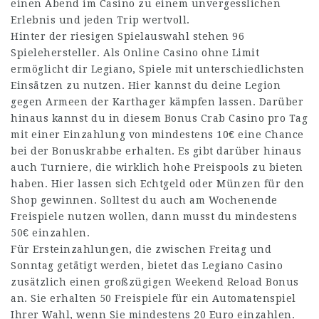
einen Abend im Casino zu einem unvergesslichen
Erlebnis und jeden Trip wertvoll.
Hinter der riesigen Spielauswahl stehen 96
Spielehersteller. Als Online Casino ohne Limit
ermöglicht dir Legiano, Spiele mit unterschiedlichsten
Einsätzen zu nutzen. Hier kannst du deine Legion
gegen Armeen der Karthager kämpfen lassen. Darüber
hinaus kannst du in diesem Bonus Crab Casino pro Tag
mit einer Einzahlung von mindestens 10€ eine Chance
bei der Bonuskrabbe erhalten. Es gibt darüber hinaus
auch Turniere, die wirklich hohe Preispools zu bieten
haben. Hier lassen sich Echtgeld oder Münzen für den
Shop gewinnen. Solltest du auch am Wochenende
Freispiele nutzen wollen, dann musst du mindestens
50€ einzahlen.
Für Ersteinzahlungen, die zwischen Freitag und
Sonntag getätigt werden, bietet das Legiano Casino
zusätzlich einen großzügigen Weekend Reload Bonus
an. Sie erhalten 50 Freispiele für ein Automatenspiel
Ihrer Wahl, wenn Sie mindestens 20 Euro einzahlen.