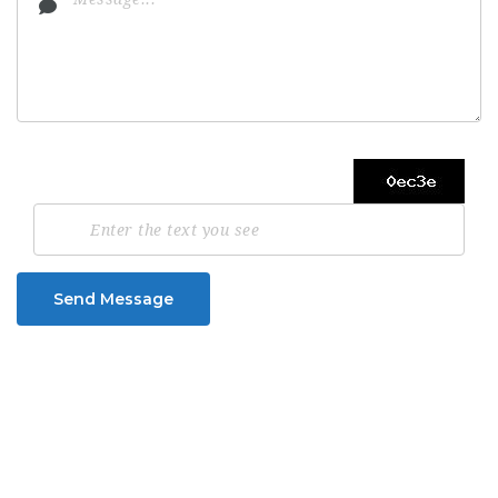
Send Message