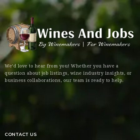
We’d love to hear from you! Whether you have a
question about job listings, wine industry insights, or
business collaborations, our team is ready to help.
CONTACT US