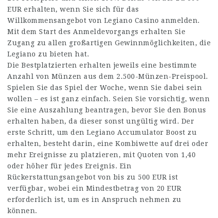
EUR erhalten, wenn Sie sich für das
Willkommensangebot von
Legiano Casino anmelden
.
Mit dem Start des Anmeldevorgangs erhalten Sie
Zugang zu allen großartigen Gewinnmöglichkeiten, die
Legiano zu bieten hat.
Die Bestplatzierten erhalten jeweils eine bestimmte
Anzahl von Münzen aus dem 2.500-Münzen-Preispool.
Spielen Sie das Spiel der Woche, wenn Sie dabei sein
wollen – es ist ganz einfach. Seien Sie vorsichtig, wenn
Sie eine Auszahlung beantragen, bevor Sie den Bonus
erhalten haben, da dieser sonst ungültig wird. Der
erste Schritt, um den Legiano Accumulator Boost zu
erhalten, besteht darin, eine Kombiwette auf drei oder
mehr Ereignisse zu platzieren, mit Quoten von 1,40
oder höher für jedes Ereignis. Ein
Rückerstattungsangebot von bis zu 500 EUR ist
verfügbar, wobei ein Mindestbetrag von 20 EUR
erforderlich ist, um es in Anspruch nehmen zu
können.