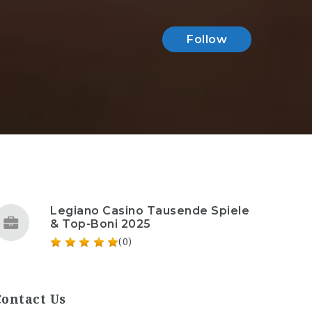
Follow
Legiano Casino Tausende Spiele
& Top-Boni 2025
(0)
Contact Us