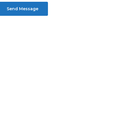
Send Message