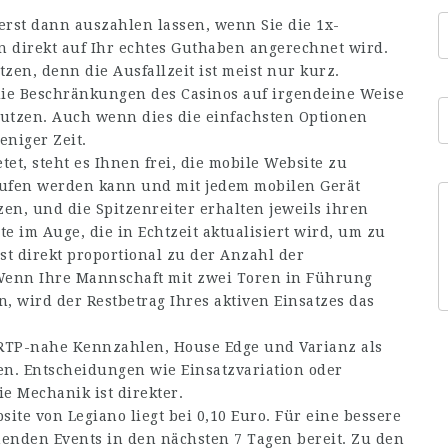
erst dann auszahlen lassen, wenn Sie die 1x-
 direkt auf Ihr echtes Guthaben angerechnet wird.
zen, denn die Ausfallzeit ist meist nur kurz.
die Beschränkungen des Casinos auf irgendeine Weise
tzen. Auch wenn dies die einfachsten Optionen
eniger Zeit.
t, steht es Ihnen frei, die mobile Website zu
rufen werden kann und mit jedem mobilen Gerät
zen, und die Spitzenreiter erhalten
jeweils
ihren
ste im Auge, die in Echtzeit aktualisiert wird, um zu
ist direkt proportional zu der Anzahl der
 Wenn Ihre Mannschaft mit zwei Toren in Führung
n, wird der Restbetrag Ihres aktiven Einsatzes das
h RTP-nahe Kennzahlen, House Edge und Varianz als
en. Entscheidungen wie Einsatzvariation oder
e Mechanik ist direkter.
ite von Legiano liegt bei 0,10 Euro. Für eine bessere
henden Events in den nächsten 7 Tagen bereit. Zu den