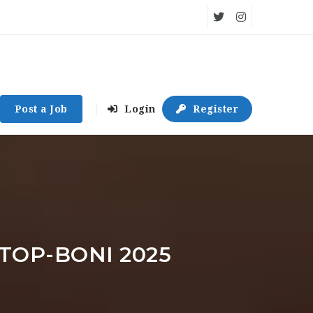
Post a Job
Login
Register
TOP-BONI 2025