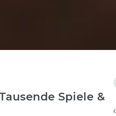
Tausende Spiele &