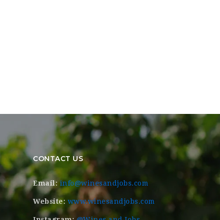
CONTACT US
Email:
info@winesandjobs.com
Website:
www.winesandjobs.com
Instagram:
@Wines and Jobs