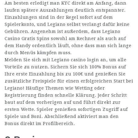
Am besten erledigt man KYC direkt am Anfang, dann
laufen spätere Auszahlungen deutlich entspannter.
Einzahlungen sind in der Regel sofort auf dem
Spielerkonto, und Legiano selbst verlangt dafür keine
Gebühren. Angenehm ist außerdem, dass
Legiano
Casino Gratis Spins
sowohl am Rechner als auch auf
dem Handy ordentlich läuft, ohne dass man sich lange
durch Menüs kämpfen muss.
Melden Sie sich mit Legiano casino login an, um alle
Vorteile zu nutzen. Sichern Sie sich 100% Bonus auf
Ihre erste Einzahlung bis zu 100€ und genießen Sie
zusätzliche Freispiele für einen erfolgreichen Start bei
Legiano! Häufige Themen wie Wetting oder
Registrierung finden schnelle Klärung. Jeder Schritt
baut auf dem vorherigen auf und führt direkt zur
ersten Wette. Spieler genießen sofortigen Zugriff auf
Spiele und Boni. Abschließend aktiviert man den
Bonus direkt im Profilbereich.