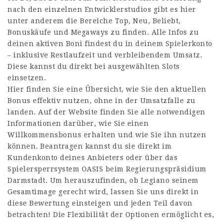
nach den einzelnen Entwicklerstudios gibt es hier
unter anderem die Bereiche Top, Neu, Beliebt,
Bonuskäufe und Megaways zu finden. Alle Infos zu
deinen aktiven Boni findest du in deinem Spielerkonto
– inklusive Restlaufzeit und verbleibendem Umsatz.
Diese kannst du direkt bei ausgewählten Slots
einsetzen.
Hier finden Sie eine Übersicht, wie Sie den aktuellen
Bonus effektiv nutzen, ohne in der Umsatzfalle zu
landen. Auf der Website finden Sie alle notwendigen
Informationen darüber, wie Sie einen
Willkommensbonus erhalten und wie Sie ihn nutzen
können. Beantragen kannst du sie direkt im
Kundenkonto deines Anbieters oder über das
Spielersperrsystem OASIS beim Regierungspräsidium
Darmstadt. Um herauszufinden, ob Legiano seinem
Gesamtimage gerecht wird, lassen Sie uns direkt in
diese Bewertung einsteigen und jeden Teil davon
betrachten! Die Flexibilität der Optionen ermöglicht es,