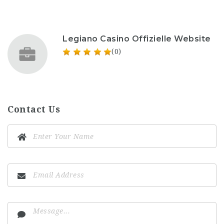
Legiano Casino Offizielle Website
(0)
Contact Us