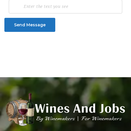
Send Message