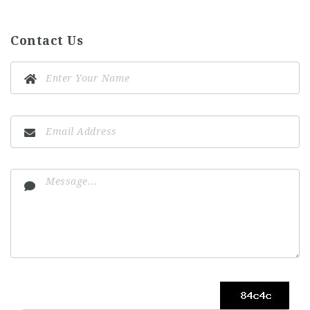
Contact Us