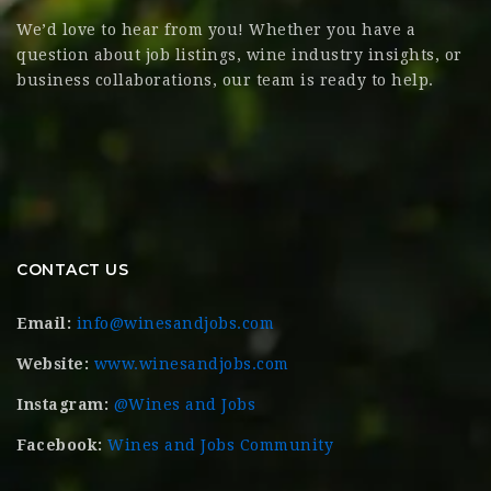
We’d love to hear from you! Whether you have a
question about job listings, wine industry insights, or
business collaborations, our team is ready to help.
CONTACT US
Email:
info@winesandjobs.com
Website:
www.winesandjobs.com
Instagram:
@Wines and Jobs
Facebook:
Wines and Jobs Community