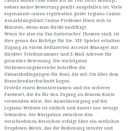
Casino Bonus Code habe ich im Test nicht benötigt,
sodass meine Bewertung positiv ausgefallen ist. Viele
sogenannte casino registration guide
Legiano Casino
Auszahlungslimit
Casino Probleme lösen sich in
Minuten, wenn man direkt nachfragt.
Wenn Sie also ein Fan historischer Themen sind, ist
dies genau das Richtige für Sie. VIP-Spieler erhalten
Zugang zu einem dedizierten Account-Manager mit
direkter Telefonnummer und E-Mail-Adresse für
prioritäre Betreuung. Die wichtigsten
Verbesserungsbereiche betreffen die
Umsatzbedingungen für Boni, die mit 35x über dem
Branchendurchschnitt liegen.
Erstelle einen Benutzernamen und ein sicheres
Passwort, die du für den Zugang zu deinem Konto
verwenden wirst. Der Anmeldevorgang auf der
Legiano-Website ist einfach und dauert nur wenige
Sekunden. Die Navigation zwischen den
verschiedenen Bereichen erfolgt über ein seitliches
Dropdown-Menü, das die Bedienung intuitiv und