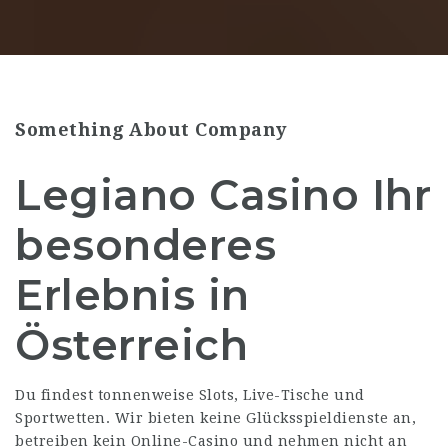
Something About Company
Legiano Casino Ihr
besonderes
Erlebnis in
Österreich
Du findest tonnenweise Slots, Live-Tische und
Sportwetten. Wir bieten keine Glücksspieldienste an,
betreiben kein Online-Casino und nehmen nicht an