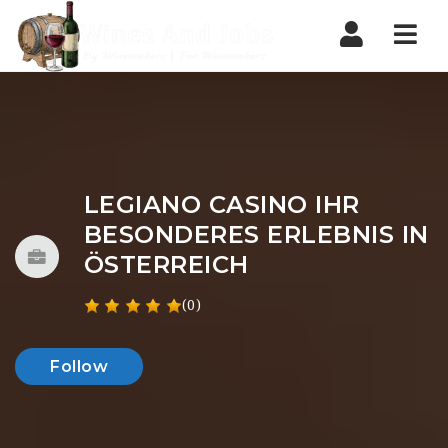
Nav
LEGIANO CASINO IHR
BESONDERES ERLEBNIS IN
ÖSTERREICH
(0)
Follow