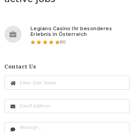
Legiano Casino Ihr besonderes
Erlebnis in Österreich
(0)
Contact Us