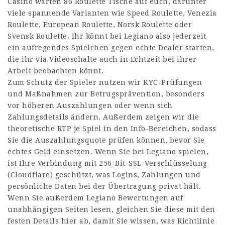
Casino warten 86 Roulette Tische auf euch, darunter
viele spannende Varianten wie Speed Roulette, Venezia
Roulette, European Roulette, Norsk Roulette oder
Svensk Roulette. Ihr könnt bei Legiano also jederzeit
ein aufregendes Spielchen gegen echte Dealer starten,
die ihr via Videoschalte auch in Echtzeit bei ihrer
Arbeit beobachten könnt.
Zum Schutz der Spieler nutzen wir KYC-Prüfungen
und Maßnahmen zur Betrugsprävention, besonders
vor höheren Auszahlungen oder wenn sich
Zahlungsdetails ändern. Außerdem zeigen wir die
theoretische RTP je Spiel in den Info-Bereichen, sodass
Sie die Auszahlungsquote prüfen können, bevor Sie
echtes Geld einsetzen. Wenn Sie bei Legiano spielen,
ist Ihre Verbindung mit 256-Bit-SSL-Verschlüsselung
(Cloudflare) geschützt, was Logins, Zahlungen und
persönliche Daten bei der Übertragung privat hält.
Wenn Sie außerdem Legiano Bewertungen auf
unabhängigen Seiten lesen, gleichen Sie diese mit den
festen Details hier ab, damit Sie wissen, was Richtlinie