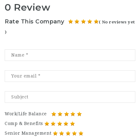
0 Review
Rate This Company
( No reviews yet
)
Work/Life Balance
Comp & Benefits
Senior Management