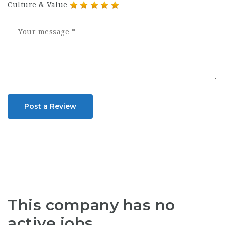
Culture & Value
Post a Review
This company has no
active jobs