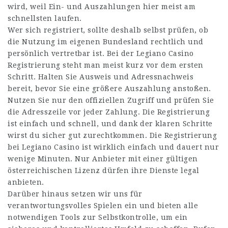
wird, weil Ein- und Auszahlungen hier meist am
schnellsten laufen
.
Wer sich registriert, sollte deshalb selbst prüfen, ob
die Nutzung im eigenen Bundesland rechtlich und
persönlich vertretbar ist. Bei der Legiano Casino
Registrierung steht man meist kurz vor dem ersten
Schritt. Halten Sie Ausweis und
Adressnachweis
bereit, bevor Sie eine größere Auszahlung anstoßen.
Nutzen Sie nur den offiziellen Zugriff und prüfen Sie
die Adresszeile vor jeder Zahlung. Die Registrierung
ist einfach und schnell, und dank der klaren Schritte
wirst du sicher gut zurechtkommen. Die Registrierung
bei Legiano Casino ist wirklich einfach und dauert nur
wenige Minuten. Nur Anbieter mit einer gültigen
österreichischen Lizenz dürfen ihre Dienste legal
anbieten.
Darüber hinaus setzen wir uns für
verantwortungsvolles Spielen ein und bieten alle
notwendigen Tools zur Selbstkontrolle, um ein