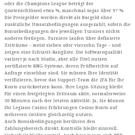
oder die Champions League beträgt der
Quotenschlüssel etwa %, manchmal sogar über 97 %.
Die Preisgelder werden direkt als Bargeld ohne
zusätzliche Umsatzbedingungen ausgezahlt, sofern die
Bonusbedingungen des jeweiligen Turniers nichts
anderes festlegen. Turniere laufen über definierte
Zeiträume – meist sieben oder vierzehn Tage – und
zeigen eine Echtzeit-Rangliste. Die Softwarequalität
variiert je nach Studio, aber alle Titel nutzen
zertifizierte RNG-Systeme, deren Prüfberichte auf
Anfrage einsehbar sind. Sie müssen Ihre Identität
verifizieren, bevor das Support-Team die 2
FA für
Ihr
Konto zurücksetzen kann. Ihre Login-Sitzung bleibt
für einen festgelegten Zeitraum aktiv, normalerweise
30 Minuten nach der letzten Aktivität. Ja, Sie können
Ihr
Legiano Casino Erfahrungen
Casino Konto auf
mehreren Geräten gleichzeitig nutzen.
Auch Bonusbedingungen berühren den
Zahlungsbereich direkt. Kontrolle bleibt sinnvoll.