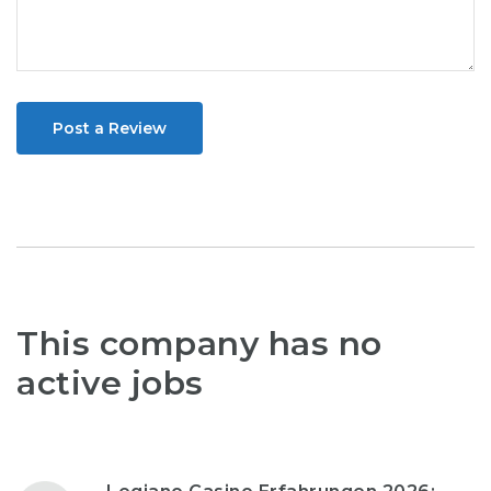
Post a Review
This company has no
active jobs