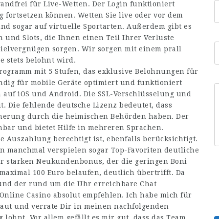
wandfrei für Live-Wetten. Der Login funktioniert
g fortsetzen können. Wetten Sie live oder vor dem
 und sogar auf virtuelle Sportarten. Außerdem gibt es
und Slots, die Ihnen einen Teil Ihrer Verluste
Spielvergnügen
sorgen. Wir sorgen mit einem prall
e stets belohnt wird.
Programm mit 5 Stufen, das exklusive Belohnungen für
tändig für mobile Geräte optimiert und funktioniert
 auf iOS und Android. Die SSL-Verschlüsselung und
t. Die fehlende deutsche Lizenz bedeutet, dass
icherung durch die heimischen Behörden haben. Der
hbar und bietet Hilfe in mehreren Sprachen.
e Auszahlung berechtigt ist, ebenfalls berücksichtigt.
nn manchmal verspielen sogar Top-Favoriten deutliche
hr starken Neukundenbonus, der die geringen Boni
maximal 100 Euro belaufen, deutlich übertrifft. Da
nd der rund um die Uhr erreichbare Chat
Online Casino absolut empfehlen. Ich habe mich für
aut und verrate Dir in meinen nachfolgenden
 lohnt. Vor allem gefällt es mir gut, dass das Team