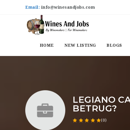
Email:
info@winesandjobs.com
HOME
NEW LISTING
BLOGS
LEGIANO CA
BETRUG?
(0)