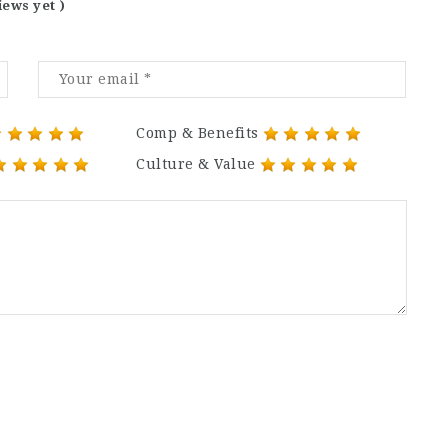
iews yet )
Comp & Benefits
Culture & Value