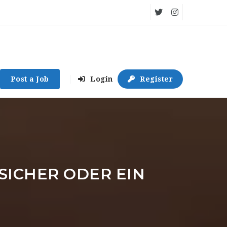
Post a Job
Login
Register
SICHER ODER EIN