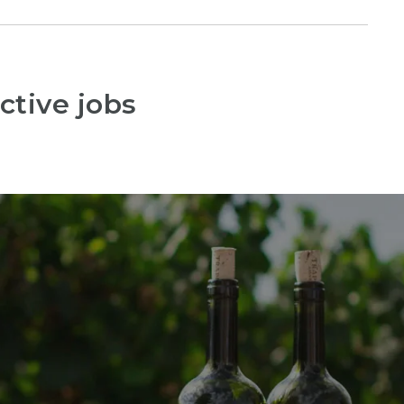
ctive jobs