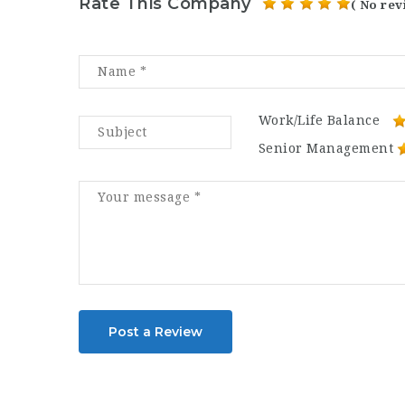
Rate This Company
( No rev
Work/Life Balance
Senior Management
Post a Review