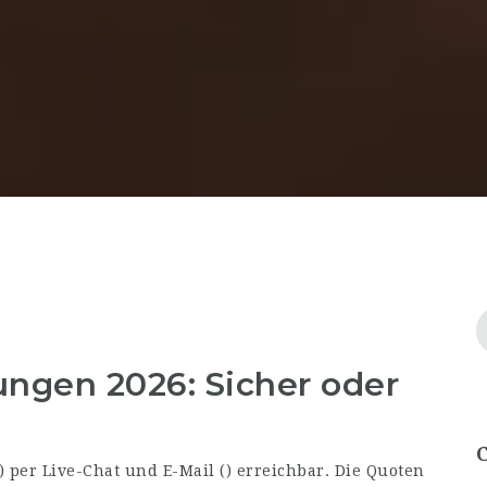
ungen 2026: Sicher oder
 per Live-Chat und E-Mail () erreichbar. Die Quoten