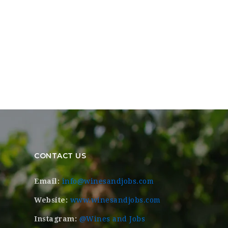
CONTACT US
Email:
info@winesandjobs.com
Website:
www.winesandjobs.com
Instagram:
@Wines and Jobs