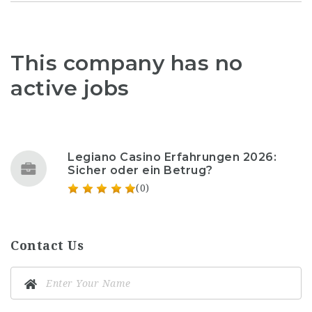
This company has no
active jobs
Legiano Casino Erfahrungen 2026:
Sicher oder ein Betrug?
(0)
Contact Us