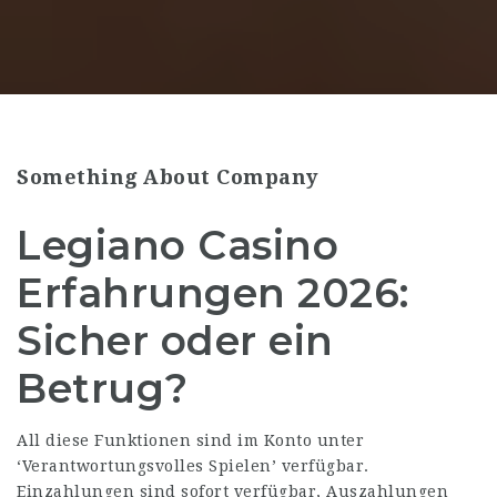
Something About Company
Legiano Casino
Erfahrungen 2026:
Sicher oder ein
Betrug?
All diese Funktionen sind im Konto unter
‘Verantwortungsvolles Spielen’ verfügbar.
Einzahlungen sind sofort verfügbar, Auszahlungen