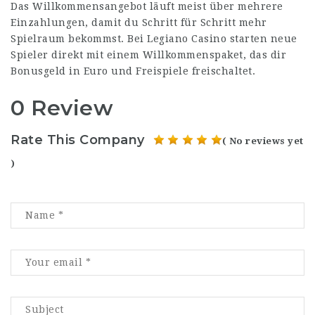
Das Willkommensangebot läuft meist über mehrere
Einzahlungen, damit du Schritt für Schritt mehr
Spielraum bekommst. Bei Legiano Casino starten neue
Spieler direkt mit einem Willkommenspaket, das dir
Bonusgeld in Euro und Freispiele freischaltet.
0 Review
Rate This Company
( No reviews yet
)