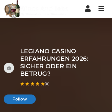
Nav
LEGIANO CASINO
ERFAHRUNGEN 2026:
SICHER ODER EIN
BETRUG?
(0)
Follow