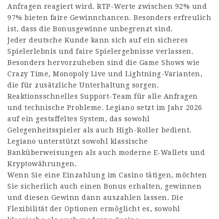
Anfragen reagiert wird. RTP-Werte zwischen 92% und
97% bieten faire Gewinnchancen. Besonders erfreulich
ist, dass die Bonusgewinne unbegrenzt sind.
Jeder deutsche Kunde kann sich auf ein sicheres
Spielerlebnis und faire Spielergebnisse verlassen.
Besonders hervorzuheben sind die Game Shows wie
Crazy Time, Monopoly Live und Lightning-Varianten,
die für zusätzliche Unterhaltung sorgen.
Reaktionsschnelles Support-Team für alle Anfragen
und technische Probleme. Legiano setzt im Jahr 2026
auf ein gestaffeltes System, das sowohl
Gelegenheitsspieler als auch High-Roller bedient.
Legiano unterstützt sowohl klassische
Banküberweisungen als auch moderne E-Wallets und
Kryptowährungen.
Wenn Sie eine Einzahlung im Casino tätigen, möchten
Sie sicherlich auch einen Bonus erhalten, gewinnen
und diesen Gewinn dann auszahlen lassen. Die
Flexibilität der Optionen ermöglicht es, sowohl