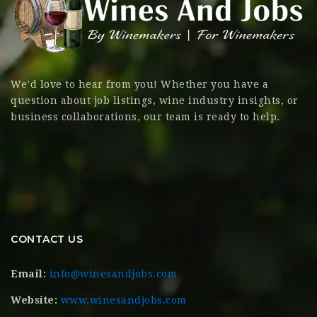
We’d love to hear from you! Whether you have a
question about job listings, wine industry insights, or
business collaborations, our team is ready to help.
CONTACT US
Email:
info@winesandjobs.com
Website:
www.winesandjobs.com