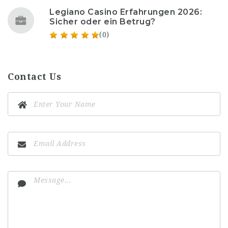
Legiano Casino Erfahrungen 2026:
Sicher oder ein Betrug?
(0)
Contact Us