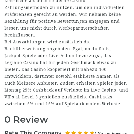
klassische als auch moderne Casino
Zahlungsmethoden zu nutzen, um den individuellen
Präferenzen gerecht zu werden. Wir nehmen keine
Bezahlung für positive Bewertungen entgegen und
lassen uns nicht durch Werbepartnerschaften
beeinflussen.
Bei Auszahlungen wird zusätzlich die
Banküberweisung angeboten. Egal, ob du Slots,
Jackpot-Spiele oder Live-Action bevorzugst, das
Legiano Casino hat für jeden Geschmack etwas zu
bieten. Das Casino kooperiert mit nahezu 100
Entwicklern, darunter sowohl etablierte Namen als
auch kleinere Anbieter. Zudem erhalten Spieler jeden
Montag 25% Cashback auf Verluste im Live Casino, und
VIPs ab Level 3 genießen zusätzliche Cashbacks
zwischen 5% und 15% auf Spielautomaten-Verluste.
0 Review
Rate This Company
( No reviews yet