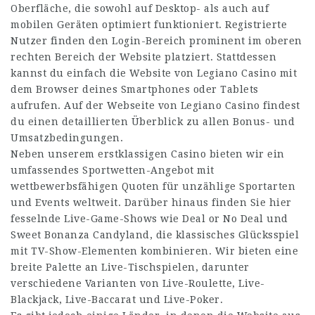
Oberfläche, die sowohl auf Desktop- als auch auf
mobilen Geräten optimiert funktioniert. Registrierte
Nutzer finden den Login-Bereich prominent im oberen
rechten Bereich der Website platziert. Stattdessen
kannst du einfach die Website von Legiano Casino mit
dem Browser deines Smartphones oder Tablets
aufrufen. Auf der Webseite von
Legiano Casino
findest
du einen detaillierten Überblick zu allen Bonus- und
Umsatzbedingungen.
Neben unserem erstklassigen Casino bieten wir ein
umfassendes Sportwetten-Angebot mit
wettbewerbsfähigen Quoten für unzählige Sportarten
und Events weltweit. Darüber hinaus finden Sie hier
fesselnde Live-Game-Shows wie Deal or No Deal und
Sweet Bonanza Candyland, die klassisches Glücksspiel
mit TV-Show-Elementen kombinieren. Wir bieten eine
breite Palette an Live-Tischspielen, darunter
verschiedene Varianten von Live-Roulette, Live-
Blackjack, Live-Baccarat und Live-Poker.