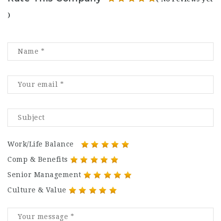
)
Work/Life Balance
Comp & Benefits
Senior Management
Culture & Value