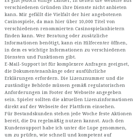
Es gibt jedoch einige Länder, in denen die Website aus
verschiedenen Gründen ihre Dienste nicht anbieten
kann. Mir gefällt die Vielfalt der hier angebotenen
Casinospiele, da man hier über 10,000 Titel von
verschiedenen renommierten Casinospielanbietern
finden kann. Wer Beratung oder zusätzliche
Informationen benötigt, kann ein Hilfecenter öffnen,
in dem es wichtige Informationen zu verschiedenen
Diensten und Funktionen gibt.
E-Mail-Support ist für komplexere Anfragen geeignet,
die Dokumentenanhänge oder ausführliche
Erklärungen erfordern. Die Lizenznummer und die
zuständige Behörde müssen gemäß regulatorischen
Anforderungen im Footer der Webseite angegeben
sein. Spieler sollten die aktuellen Lizenzinformationen
direkt auf der Webseite der Plattform einsehen.
Für Bestandskunden stehen jede Woche feste Aktionen
bereit, die Du regelmäßig nutzen kannst. Auch den
Kundensupport habe ich unter die Lupe genommen,
um zu prüfen, wie schnell und kompetent auf