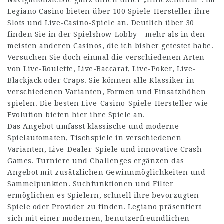
Navigationsleiste
ganz unten
unter „Hilfezentrum”. Im
Legiano Casino bieten über 100 Spiele-Hersteller ihre
Slots und Live-Casino-Spiele an. Deutlich über 30
finden Sie in der Spielshow-Lobby – mehr als in den
meisten anderen Casinos, die ich bisher getestet habe.
Versuchen Sie doch einmal die verschiedenen Arten
von Live-Roulette, Live-Baccarat, Live-Poker, Live-
Blackjack oder Craps. Sie können alle Klassiker in
verschiedenen Varianten, Formen und Einsatzhöhen
spielen. Die besten Live-Casino-Spiele-Hersteller wie
Evolution bieten hier ihre Spiele an.
Das Angebot umfasst klassische und moderne
Spielautomaten, Tischspiele in verschiedenen
Varianten, Live-Dealer-Spiele und innovative Crash-
Games. Turniere und Challenges ergänzen das
Angebot mit zusätzlichen Gewinnmöglichkeiten und
Sammelpunkten. Suchfunktionen und Filter
ermöglichen es Spielern, schnell ihre bevorzugten
Spiele oder Provider zu finden. Legiano präsentiert
sich mit einer modernen, benutzerfreundlichen