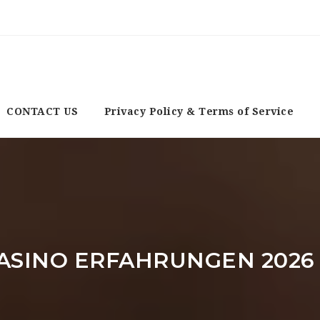
CONTACT US
Privacy Policy & Terms of Service
ASINO ERFAHRUNGEN 2026