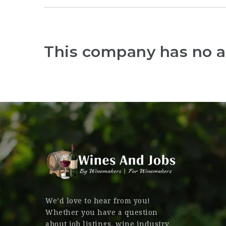
This company has no a
We’d love to hear from you!
Whether you have a question
about job listings, wine industry