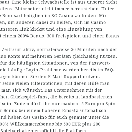
baut. Eine kleine Schwachstelle ist aus unserer Sicht
dienst Mitarbeiter nicht immer bereitstehen. Unter
e Bonusart lediglich im SG Casino zu finden. Mir
sen, um anderen dabei zu helfen, sich im Casino-
 unseren
Link klickst
und eine Einzahlung von
t einem 200% Bonus, 300 Freispielen und einer Bonus
n Zeitraum aktiv, normalerweise 30 Minuten nach der
asino Konto auf mehreren Geräten gleichzeitig nutzen.
 für die häufigsten Situationen, von der Passwort-
iele häufige Login-Probleme werden bereits im FAQ-
ragen können Sie den E-Mail-Support nutzen.
 seine vielen Filteroptionen, mit deren Hilfe man
ie man sich wünscht. Das Unternehmen mit der
en Glücksspiel-Fans, die bereits in landbasierten
ff sein. Zudem dürft ihr nur maximal 5 Euro pro Spin
r Bonus bei einem höheren Einsatz automatisch
 und haben das Casino für euch genauer unter die
100% Willkommensbonus bis 500 EUR plus 200
Spielverhalten empfiehlt die Plattform,