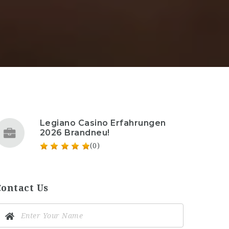
Legiano Casino Erfahrungen
2026 Brandneu!
(0)
Contact Us