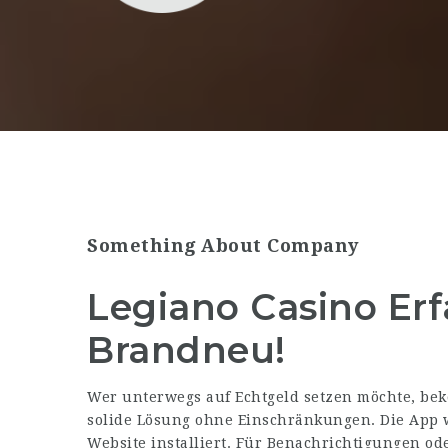
Something About Company
Legiano Casino Er
Brandneu!
Wer unterwegs auf Echtgeld setzen möchte, bek
solide Lösung ohne Einschränkungen. Die App w
Website installiert
. Für Benachrichtigungen ode