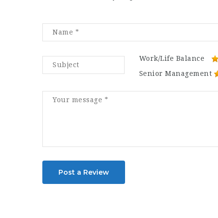
Work/Life Balance
Senior Management
Post a Review