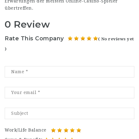
Erwartungen der meisten Online-Casino-Spieler
übertreffen.
0 Review
Rate This Company
( No reviews yet
)
Work/Life Balance