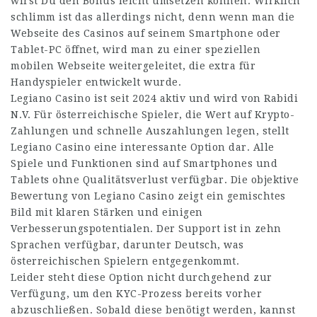
wirst Du den Bonus leicht umsetzen können. Wirklich
schlimm ist das allerdings nicht, denn wenn man die
Webseite des Casinos auf seinem Smartphone oder
Tablet-PC öffnet, wird man zu einer speziellen
mobilen Webseite weitergeleitet, die extra für
Handyspieler entwickelt wurde.
Legiano Casino ist seit 2024 aktiv und wird von Rabidi
N.V. Für österreichische Spieler, die Wert auf Krypto-
Zahlungen und schnelle Auszahlungen legen, stellt
Legiano Casino eine interessante Option dar. Alle
Spiele und Funktionen sind auf Smartphones und
Tablets ohne Qualitätsverlust verfügbar. Die objektive
Bewertung von Legiano Casino zeigt ein gemischtes
Bild mit klaren Stärken und einigen
Verbesserungspotentialen. Der Support ist in zehn
Sprachen verfügbar, darunter Deutsch, was
österreichischen Spielern entgegenkommt.
Leider steht diese Option nicht durchgehend zur
Verfügung, um den KYC-Prozess bereits vorher
abzuschließen. Sobald diese benötigt werden, kannst