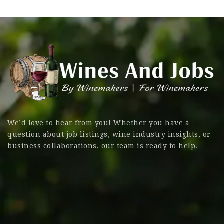
We’d love to hear from you! Whether you have a
question about job listings, wine industry insights, or
business collaborations, our team is ready to help.