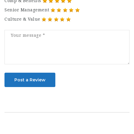
Comp & Benefits
Senior Management
Culture & Value
Post a Review