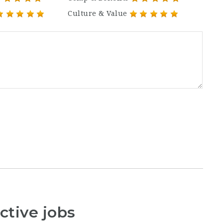
Culture & Value
ctive jobs