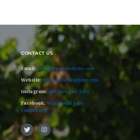
CONTACT US
Email:
info@winesandjobs.com
Website:
www.winesandjobs.com
Instagram:
@Wines and Jobs
Facebook:
Wines and Jobs
Community