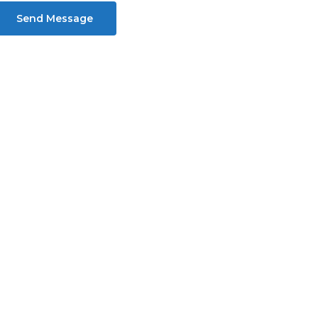
Send Message