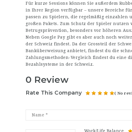
Für kurze Sessions können Sie außerdem Rubbel
in Ihrer Region verfügbar – unsere Bereiche fü
passen zu Spielern, die regelmäßig einzahlen u
großen Pakets. Zum Schutz der Spieler nutze
Betrugsprävention, besonders vor höheren Aus
Neben Google Pay gibt es aber auch noch weiter
der Schweiz findest. Da der Grossteil der Sch
Banküberweisung anbietet, findest du die sch
Zahlungsmethoden-Vergleich findest du eine di
Bezahlsysteme in der Schweiz.
0 Review
Rate This Company
( No rev
Work/Life Balance