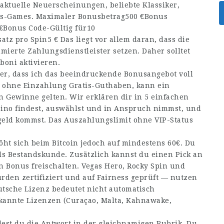
 aktuelle Neuerscheinungen, beliebte Klassiker,
ays-Games. Maximaler Bonusbetrag500 €Bonus
€Bonus Code-Gültig für10
z pro Spin5 € Das liegt vor allem daran, dass die
ierte Zahlungsdienstleister setzen. Daher solltet
oni aktivieren.
cher, dass ich das beeindruckende Bonusangebot voll
s ohne Einzahlung Gratis-Guthaben, kann ein
n Gewinne gelten. Wir erklären dir in 5 einfachen
sino findest, auswählst und in Anspruch nimmst, und
eld kommst. Das Auszahlungslimit ohne VIP-Status
öht sich beim Bitcoin jedoch auf mindestens 60€. Du
ls Bestandskunde. Zusätzlich kannst du einen Pick an
 Bonus freischalten. Vegas Hero, Rocky Spin und
rden zertifiziert und auf Fairness geprüft — nutzen
eutsche Lizenz bedeutet nicht automatisch
kannte Lizenzen (Curaçao, Malta, Kahnawake,
dest du die Antwort in der gleichnamigen Rubrik. Du