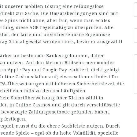
mit unserer mobilen Lösung eine reibungslose
direkt zur Sache. Die Umsatzbedingungen sind mit
e Spins nicht ohne, aber fair, wenn man echtes
wortung, diese AGB regelmäßig zu überprüfen. Alle
rator, der faire und unvorhersehbare Ergebnisse
trag 35-mal gesetzt werden muss, bevor er ausgezahlt
 stärker an bestimmte Banken gebunden, daher
 zu nutzen. Auf den kleinen Bildschirmen mobiler
 Apple Pay und Google Pay etabliert, dicht gefolgt
nline Casinos fallen auf; etwas seltener findest Du
 SEPA-Überweisungen mit höherem Sicherheitslevel, die
rheit ebenfalls zu den am häufigsten
reie Sofortüberweisung über Klarna zählt in
n in Online Casinos und gilt durch verschlüsselte
re bevorzugte Zahlungsmethode gefunden haben,
 festlegen.
hspiel, musst du die obere Suchleiste nutzen. Durch
sende Spiele – egal ob du hohe Volatilität, spezielle