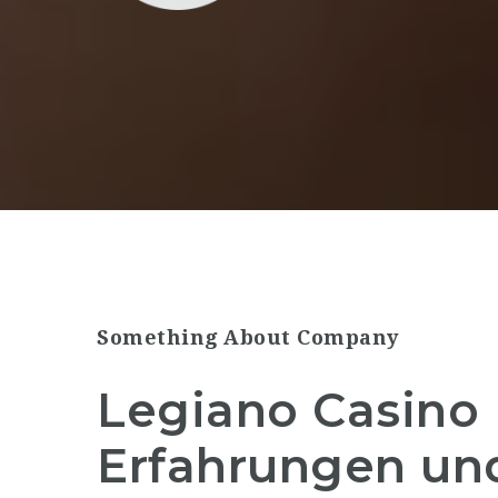
Something About Company
Legiano Casino 
Erfahrungen un