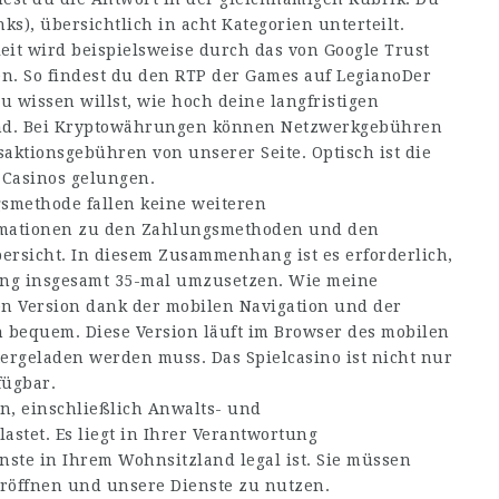
ks), übersichtlich in acht Kategorien unterteilt.
eit wird beispielsweise durch das von Google Trust
hen. So findest du den RTP der Games auf LegianoDer
u wissen willst, wie hoch deine langfristigen
ind. Bei Kryptowährungen können Netzwerkgebühren
aktionsgebühren von unserer Seite. Optisch ist die
Casinos gelungen.
smethode fallen keine weiteren
ormationen zu den Zahlungsmethoden und den
ersicht. In diesem Zusammenhang ist es erforderlich,
ung insgesamt 35-mal umzusetzen. Wie meine
en Version dank der mobilen Navigation und der
 bequem. Diese Version läuft im Browser des mobilen
ergeladen werden muss. Das Spielcasino ist nicht nur
fügbar.
, einschließlich Anwalts- und
stet. Es liegt in Ihrer Verantwortung
nste in Ihrem Wohnsitzland legal ist. Sie müssen
eröffnen und unsere Dienste zu nutzen.