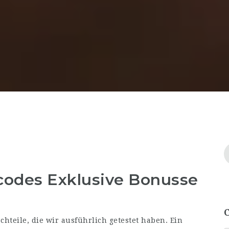
codes Exklusive Bonusse
hteile, die wir ausführlich getestet haben. Ein