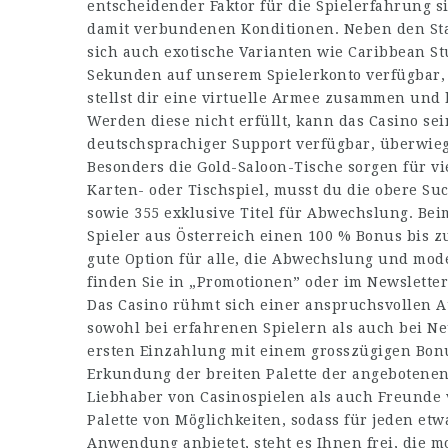
entscheidender Faktor für die Spielerfahrung 
damit verbundenen Konditionen. Neben den Stan
sich auch
exotische Varianten
wie Caribbean St
Sekunden auf unserem Spielerkonto verfügbar
stellst dir eine virtuelle Armee zusammen und 
Werden diese nicht erfüllt, kann das Casino sein
deutschsprachiger Support verfügbar, überwie
Besonders die Gold-Saloon-Tische sorgen für v
Karten-
oder Tischspiel, musst du die obere Suc
sowie 355 exklusive Titel für Abwechslung. Be
Spieler
aus Österreich einen 100 % Bonus bis zu 
gute Option für alle, die Abwechslung und mod
finden Sie in „Promotionen” oder im Newsletter
Das Casino rühmt sich einer anspruchsvollen A
sowohl bei erfahrenen Spielern als auch bei Ne
ersten Einzahlung mit einem grosszügigen Bonu
Erkundung der breiten Palette der angebotenen 
Liebhaber von Casinospielen als auch Freunde vo
Palette von Möglichkeiten, sodass für jeden etw
Anwendung anbietet, steht es Ihnen frei, die m