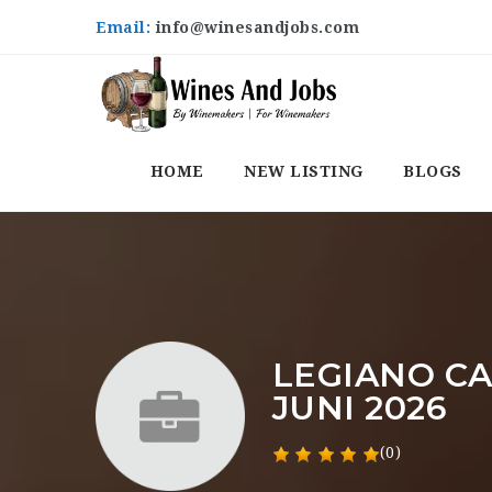
Email:
info@winesandjobs.com
HOME
NEW LISTING
BLOGS
LEGIANO C
JUNI 2026
(0)