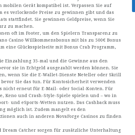
mobilen Gerät kompatibel ist. Verpassen Sie auf
em es verlockende Preise zu gewinnen gibt und das
ats stattfindet. Sie gewinnen Geldpreise, wenn Sie
kurz zu machen.
onen oft im Footer, um den Spielern Transparenz zu
iano Casino Willkommensbonus mit bis zu 500€ Bonus
 um eine Glücksspielseite mit Bonus Crab Programm,
 die Einzahlung 35-mal und die Gewinne aus den
evor sie in Echtgeld ausgezahlt werden können. Sie
, wenn Sie die E-Wallet-Dienste Neteller oder Skrill
 bevor Sie das tun. Für Kontosicherheit verwenden
s nicht erneut für E-Mail- oder Social-Konten. Für
, Keno und Crash-Style-Spiele spielen und – wo in
Sport- und eSports-Wetten nutzen. Das Cashback muss
ng möglich ist. Zudem mangelt es den
ktionen auch in anderen NovaForge Casinos zu finden
 Dream Catcher sorgen für zusätzliche Unterhaltung