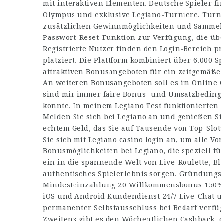
mit interaktiven Elementen. Deutsche Spieler fi
Olympus und exklusive Legiano-Turniere. Turn
zusätzlichen Gewinnmöglichkeiten und Sammel
Passwort-Reset-Funktion zur Verfügung, die übe
Registrierte Nutzer finden den Login-Bereich 
platziert. Die Plattform kombiniert über 6.000
attraktiven Bonusangeboten für ein zeitgemäße
An weiteren Bonusangeboten soll es im Online 
sind mir immer faire Bonus- und Umsatzbedingu
konnte. In meinem Legiano Test funktionierten
Melden Sie sich bei Legiano an und genießen Si
echtem Geld, das Sie auf Tausende von Top-Sl
Sie sich mit Legiano casino login an, um alle V
Bonusmöglichkeiten bei Legiano, die speziell f
ein in die spannende Welt von Live-Roulette, Bl
authentisches Spielerlebnis sorgen. Gründungs
Mindesteinzahlung 20 Willkommensbonus 150% 
iOS und Android Kundendienst 24/7 Live-Chat u
permanenter Selbstausschluss bei Bedarf verfü
Zweitens gibt es den Wöchentlichen Cashback, d