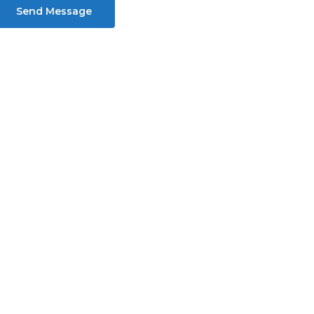
Send Message