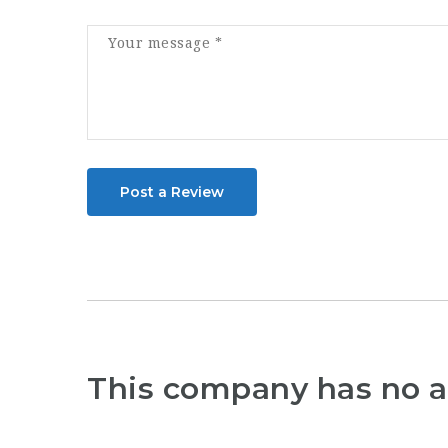
Post a Review
This company has no a