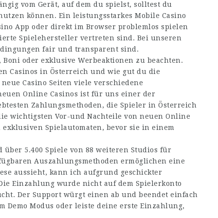
ängig vom Gerät, auf dem du spielst, solltest du
utzen können. Ein leistungsstarkes Mobile Casino
sino
App oder direkt im Browser problemlos spielen
rte Spielehersteller vertreten sind. Bei unseren
dingungen fair und transparent sind.
e, Boni oder exklusive Werbeaktionen zu beachten.
n Casinos in Österreich und wie gut du die
 neue Casino Seiten viele verschiedene
euen Online Casinos ist für uns einer der
ebtesten Zahlungsmethoden, die Spieler in Österreich
die wichtigsten Vor-und Nachteile von neuen Online
 exklusiven Spielautomaten, bevor sie in einem
 über 5.400 Spiele von 88 weiteren Studios für
fügbaren Auszahlungsmethoden ermöglichen eine
ese aussieht, kann ich aufgrund geschickter
Die Einzahlung wurde nicht auf dem Spielerkonto
cht. Der Support würgt einen ab und beendet einfach
im Demo Modus oder leiste deine erste Einzahlung,