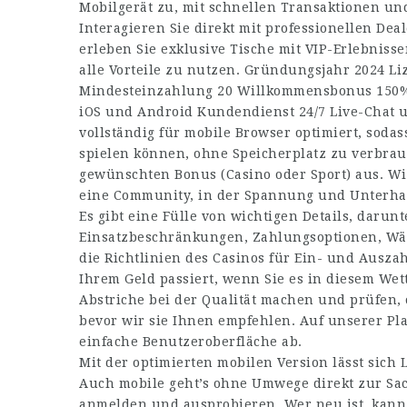
Mobilgerät zu, mit schnellen Transaktionen und
Interagieren Sie direkt mit professionellen Dea
erleben Sie exklusive Tische mit VIP-Erlebnisse
alle Vorteile zu nutzen. Gründungsjahr 2024 L
Mindesteinzahlung 20 Willkommensbonus 150% 
iOS und Android Kundendienst 24/7 Live-Chat un
vollständig für mobile Browser optimiert, soda
spielen können, ohne Speicherplatz zu verbrau
gewünschten Bonus (Casino oder Sport) aus. Wir
eine Community, in der Spannung und Unterhalt
Es gibt eine Fülle von wichtigen Details, darun
Einsatzbeschränkungen, Zahlungsoptionen, Wä
die Richtlinien des
Casinos für
Ein- und Auszah
Ihrem Geld passiert, wenn Sie es in diesem We
Abstriche bei der Qualität machen und prüfen, 
bevor wir sie Ihnen empfehlen. Auf unserer Pla
einfache Benutzeroberfläche ab.
Mit der optimierten mobilen Version lässt sich
Auch mobile geht’s ohne Umwege direkt zur Sach
anmelden und ausprobieren. Wer neu ist, kann 