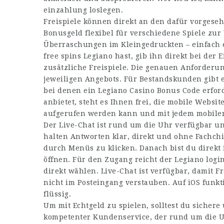
einzahlung loslegen.
Freispiele können direkt an den dafür vorges
Bonusgeld flexibel
für verschiedene Spiele zur V
Überraschungen im Kleingedruckten – einfach 
free spins Legiano hast, gib ihn direkt bei der 
zusätzliche Freispiele. Die genauen Anforder
jeweiligen Angebots. Für Bestandskunden gibt 
bei denen ein Legiano Casino Bonus Code erfor
anbietet, steht es Ihnen frei, die mobile Websi
aufgerufen werden kann und mit jedem mobilen 
Der Live-Chat ist rund um die Uhr verfügbar und
halten Antworten klar, direkt und ohne Fachchi
durch Menüs zu klicken. Danach bist du direkt 
öffnen. Für den Zugang reicht der Legiano log
direkt wählen. Live-Chat ist verfügbar, damit 
nicht im Posteingang verstauben. Auf iOS funkti
flüssig.
Um mit Echtgeld zu spielen, solltest du sich
kompetenter Kundenservice, der rund um die Uh