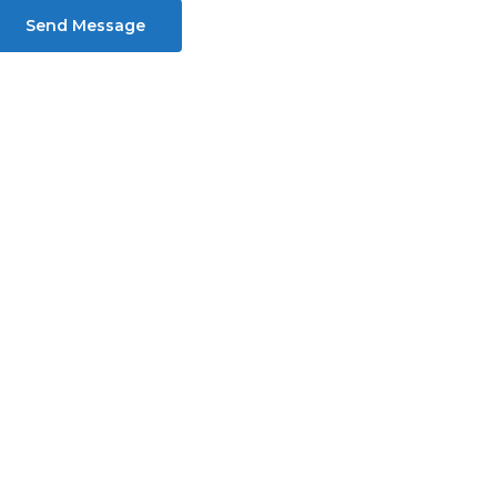
Send Message