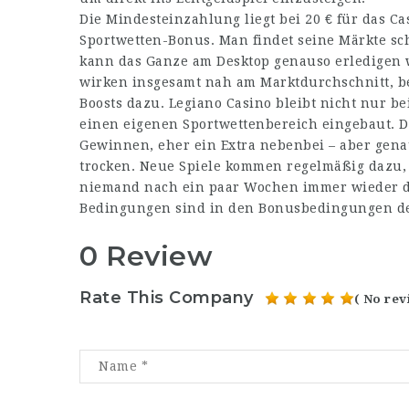
Die Mindesteinzahlung liegt bei 20 € für das C
Sportwetten-Bonus. Man findet seine Märkte sch
kann das Ganze am Desktop genauso erledigen 
wirken insgesamt nah am Marktdurchschnitt, 
Boosts dazu. Legiano Casino bleibt nicht nur b
einen eigenen Sportwettenbereich eingebaut. D
Gewinnen, eher ein Extra nebenbei – aber gena
trocken. Neue Spiele kommen regelmäßig dazu, wa
niemand nach ein paar Wochen immer wieder dur
Bedingungen sind in den Bonusbedingungen der
0 Review
Rate This Company
( No rev