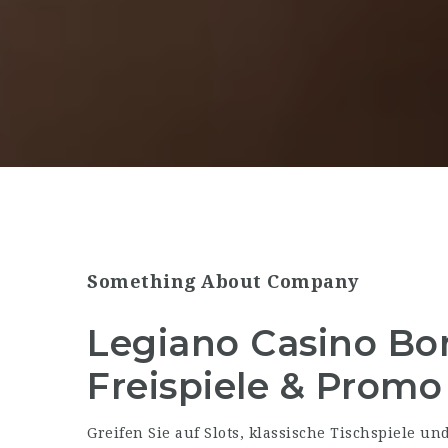
Something About Company
Legiano Casino Bo
Freispiele & Promo
Greifen Sie auf Slots, klassische Tischspiele u