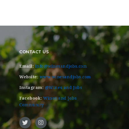
CONTACT US
Email:
info@winesandjobs.com
Website:
www.winesandjobs.com
Instagram:
@Wines and Jobs
Facebook:
Wines and Jobs
Community