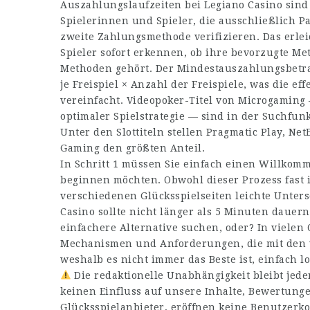
Auszahlungslaufzeiten bei Legiano Casino sind 
Spielerinnen und Spieler, die ausschließlich 
zweite Zahlungsmethode verifizieren. Das erlei
Spieler sofort erkennen, ob ihre bevorzugte M
Methoden gehört. Der Mindestauszahlungsbetrag
je Freispiel × Anzahl der Freispiele, was die e
vereinfacht. Videopoker-Titel von Microgaming 
optimaler Spielstrategie — sind in der Suchfunk
Unter den Slottiteln stellen Pragmatic Play, Ne
Gaming den größten Anteil.
In Schritt 1 müssen Sie einfach einen Willko
beginnen möchten. Obwohl dieser Prozess fast i
verschiedenen Glücksspielseiten leichte Unters
Casino sollte nicht länger als 5 Minuten dauer
einfachere Alternative suchen, oder? In vielen 
Mechanismen und Anforderungen, die mit den v
weshalb es nicht immer das Beste ist, einfach
Die
redaktionelle Unabhängigkeit
bleibt jede
keinen Einfluss auf unsere Inhalte, Bewertung
Glücksspielanbieter, eröffnen keine Benutzer