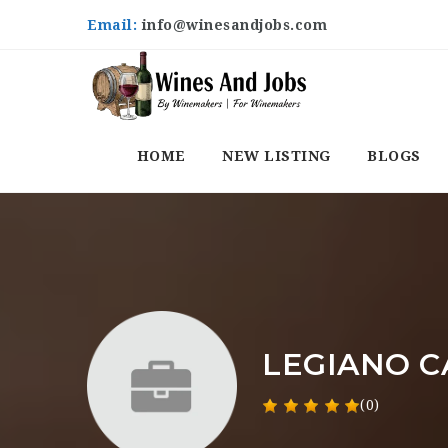
Email:
info@winesandjobs.com
HOME
NEW LISTING
BLOGS
LEGIANO CA
(0)