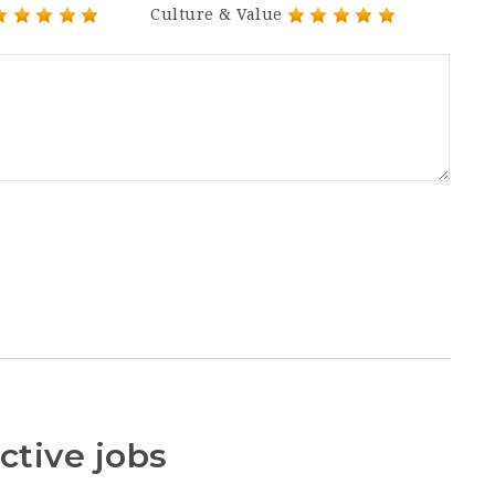
Culture & Value
ctive jobs