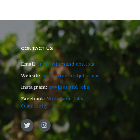
CONTACT US
Email:
info@winesandjobs.com
Website:
www.winesandjobs.com
Instagram:
@Wines and Jobs
Facebook:
Wines and Jobs
Community