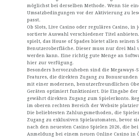
möglichst bei derselben Methode. Wenn Sie eine
Umsatzbedingungen vor der Aktivierung zu lese
passt.
Ob Slots, Live Casino oder reguläres Casino, in 
sortierte Auswahl verschiedener Titel anbieten
spielt, das House of Spades bietet allen seinen
Benutzeroberfläche. Dieser muss nur drei Mal 
werden kann. Eine richtig gute Menge an Softwa
hier zur verfügung.
Besonders hervorzuheben sind die Megaways-Sl
Features, die direkten Zugang zu Bonusrunden
mit einer modernen, benutzerfreundlichen Ober
Geräten optimiert funktioniert. Die Eingabe de
gewährt direkten Zugang zum Spielerkonto. Reg
im oberen rechten Bereich der Website platzier
Die beliebtesten Zahlungsmethoden, die Spieler
Zugang zu exklusiven Spielautomaten, bevor si
nach den neuesten Casino Spielen 2026, die be
Anmeldung bei einem neuen Online Casino in Ö