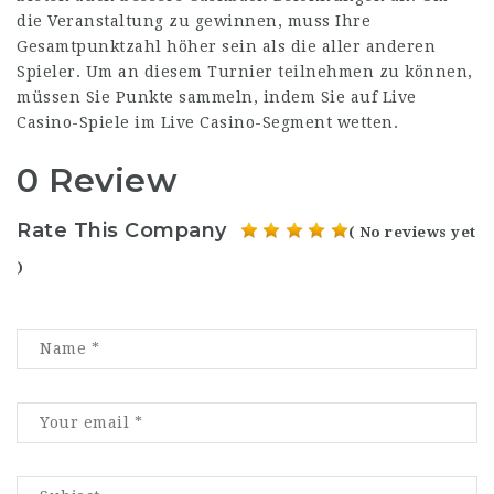
die Veranstaltung zu gewinnen, muss Ihre
Gesamtpunktzahl höher sein als die aller anderen
Spieler. Um an diesem Turnier teilnehmen zu können,
müssen Sie Punkte sammeln, indem Sie auf Live
Casino-Spiele im Live Casino-Segment wetten.
0 Review
Rate This Company
( No reviews yet
)