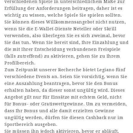
verschiedenen Spiele in unterschiedlichem Maße zur
Erfüllung der Anforderungen beitragen, daher ist es
wichtig zu wissen, welche Spiele Sie spielen sollten.
Sie können dieses Willkommensangebot nicht nutzen,
wenn Sie die E-Wallet-Dienste Neteller oder Skrill
verwenden, also überlegen Sie es sich zweimal, bevor
Sie das tun. Wenn Sie bereit sind, Ihre Einzahlung und
die mit Ihrer Entscheidung verbundenen Freispiele
(falls zutreffend) zu aktivieren, gehen Sie zu Ihrem
Profilbereich.
Zum
Zeitpunkt
unserer Recherche bietet Legiano fünf
verschiedene Events an. Seien Sie vorsichtig, wenn Sie
eine Auszahlung beantragen, bevor Sie den Bonus
erhalten haben, da dieser sonst ungültig wird. Dieses
Angebot gilt nur für Einsätze mit echtem Geld, nicht
für Bonus- oder Gratiswettgewinne. Um zu vermeiden,
dass Ihr Bonus und alle damit erzielten Gewinne
ungültig werden, dürfen Sie diesen Cashback nur im
Sportbereich ausgeben.
Sie müssen ihn jedoch aktivieren, bevor er abläuft,