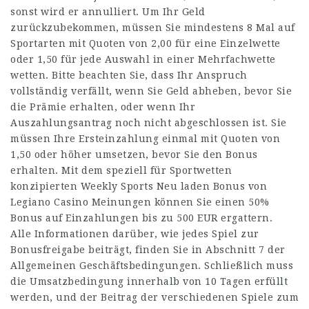
sonst wird er annulliert. Um Ihr Geld
zurückzubekommen, müssen Sie mindestens 8 Mal auf
Sportarten mit Quoten von 2,00 für eine Einzelwette
oder 1,50 für jede Auswahl in einer Mehrfachwette
wetten. Bitte beachten Sie, dass Ihr Anspruch
vollständig verfällt, wenn Sie Geld abheben, bevor Sie
die Prämie erhalten, oder wenn Ihr
Auszahlungsantrag noch nicht abgeschlossen ist. Sie
müssen Ihre Ersteinzahlung einmal mit Quoten von
1,50 oder höher umsetzen, bevor Sie den Bonus
erhalten. Mit dem speziell für Sportwetten
konzipierten Weekly Sports Neu laden Bonus von
Legiano Casino Meinungen
können Sie einen 50%
Bonus auf Einzahlungen bis zu 500 EUR ergattern.
Alle Informationen darüber, wie jedes Spiel zur
Bonusfreigabe beiträgt, finden Sie in Abschnitt 7 der
Allgemeinen Geschäftsbedingungen. Schließlich muss
die Umsatzbedingung innerhalb von 10 Tagen erfüllt
werden, und der Beitrag der verschiedenen Spiele zum