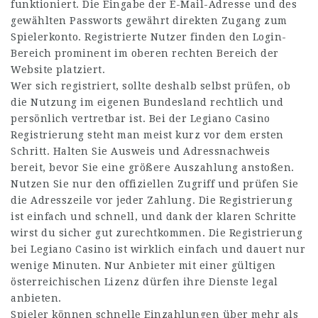
funktioniert. Die Eingabe der E-Mail-Adresse und des
gewählten Passworts gewährt direkten Zugang zum
Spielerkonto. Registrierte Nutzer finden den Login-
Bereich prominent im oberen rechten Bereich der
Website platziert.
Wer sich registriert, sollte deshalb selbst prüfen, ob
die Nutzung im eigenen Bundesland rechtlich und
persönlich vertretbar ist. Bei der Legiano Casino
Registrierung steht man meist kurz vor dem ersten
Schritt. Halten Sie Ausweis und Adressnachweis
bereit, bevor Sie eine größere Auszahlung anstoßen.
Nutzen Sie nur den offiziellen Zugriff und prüfen Sie
die Adresszeile vor jeder Zahlung. Die Registrierung
ist einfach und schnell, und dank der klaren Schritte
wirst du sicher gut zurechtkommen. Die Registrierung
bei Legiano Casino ist wirklich einfach und dauert nur
wenige Minuten. Nur Anbieter mit einer gültigen
österreichischen Lizenz dürfen ihre Dienste legal
anbieten.
Spieler können schnelle Einzahlungen über mehr als