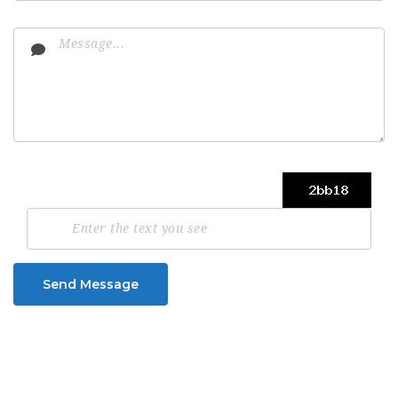
Send Message