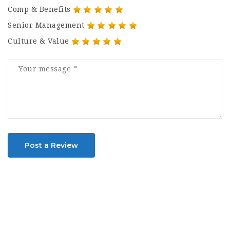
Comp & Benefits
Senior Management
Culture & Value
Post a Review