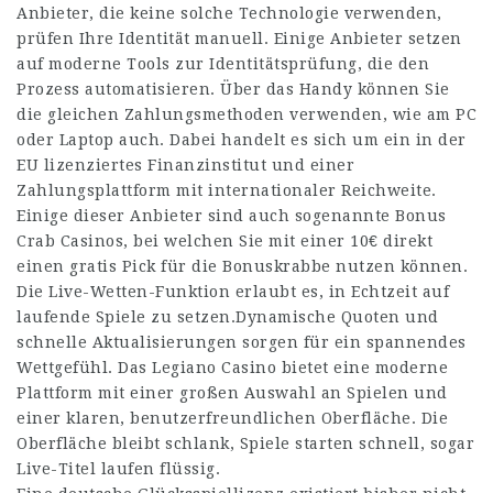
Anbieter, die keine solche Technologie verwenden,
prüfen Ihre Identität manuell. Einige Anbieter setzen
auf moderne Tools zur Identitätsprüfung, die den
Prozess automatisieren. Über das Handy können Sie
die gleichen Zahlungsmethoden verwenden, wie am PC
oder Laptop auch. Dabei handelt es sich um ein in der
EU lizenziertes Finanzinstitut und einer
Zahlungsplattform mit internationaler Reichweite.
Einige dieser Anbieter sind auch sogenannte Bonus
Crab Casinos, bei welchen Sie mit einer 10€ direkt
einen gratis Pick für die Bonuskrabbe nutzen können.
Die Live-Wetten-Funktion erlaubt es, in Echtzeit auf
laufende Spiele zu setzen.Dynamische Quoten und
schnelle Aktualisierungen sorgen für ein spannendes
Wettgefühl. Das Legiano Casino bietet eine moderne
Plattform mit einer großen Auswahl an Spielen und
einer klaren, benutzerfreundlichen Oberfläche. Die
Oberfläche bleibt schlank, Spiele starten schnell, sogar
Live-Titel laufen flüssig.