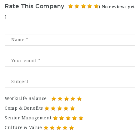
Rate This Company
( No reviews yet
)
Work/Life Balance
Comp & Benefits
Senior Management
Culture & Value