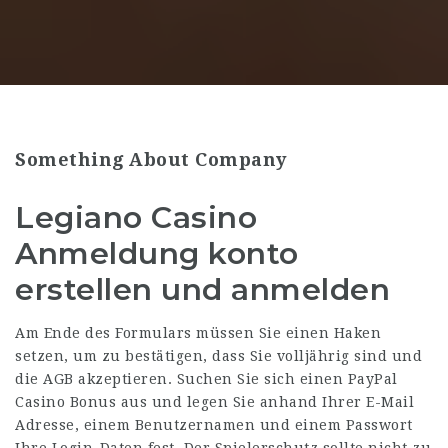
Something About Company
Legiano Casino
Anmeldung konto
erstellen und anmelden
Am Ende des Formulars müssen Sie einen Haken
setzen, um zu bestätigen, dass Sie volljährig sind und
die AGB akzeptieren. Suchen Sie sich einen PayPal
Casino Bonus aus und legen Sie anhand Ihrer E-Mail
Adresse, einem Benutzernamen und einem Passwort