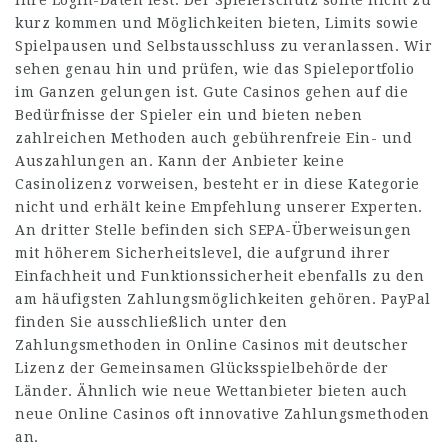
Ihre Login-Daten fest. Der Spielerschutz sollte nicht zu
kurz kommen und Möglichkeiten bieten, Limits sowie
Spielpausen und Selbstausschluss zu veranlassen. Wir
sehen genau hin und prüfen, wie das Spieleportfolio
im Ganzen gelungen ist. Gute Casinos gehen auf die
Bedürfnisse
der Spieler ein und bieten neben
zahlreichen Methoden auch gebührenfreie Ein- und
Auszahlungen an. Kann der Anbieter keine
Casinolizenz vorweisen, besteht er in diese Kategorie
nicht und erhält keine Empfehlung unserer Experten.
An dritter Stelle befinden sich SEPA-Überweisungen
mit höherem Sicherheitslevel, die aufgrund ihrer
Einfachheit und Funktionssicherheit ebenfalls zu den
am häufigsten Zahlungsmöglichkeiten gehören. PayPal
finden Sie ausschließlich unter den
Zahlungsmethoden in Online Casinos mit deutscher
Lizenz der Gemeinsamen Glücksspielbehörde der
Länder. Ähnlich wie neue Wettanbieter bieten auch
neue Online Casinos oft innovative Zahlungsmethoden
an.