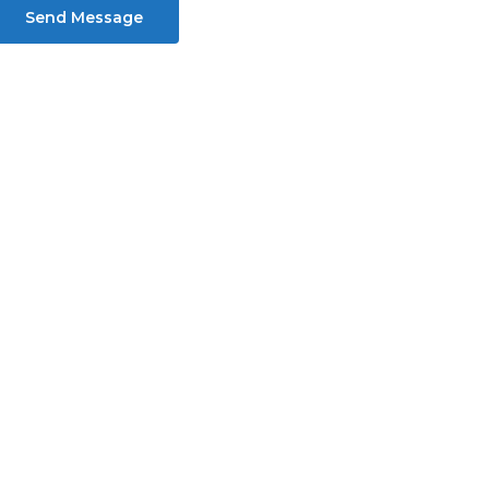
Send Message