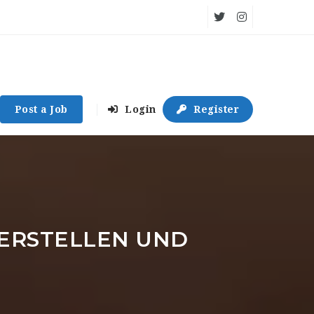
Post a Job
Login
Register
ERSTELLEN UND