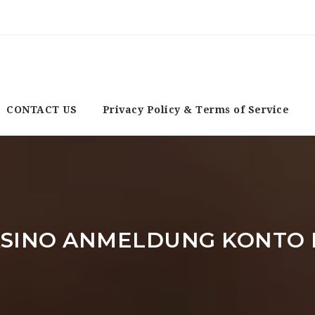
CONTACT US
Privacy Policy & Terms of Service
ASINO ANMELDUNG KONTO 