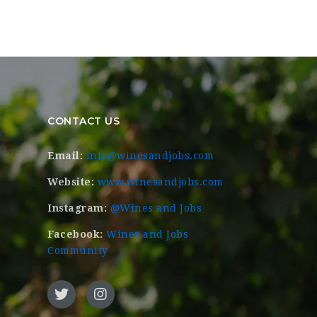
CONTACT US
Email:
info@winesandjobs.com
Website:
www.winesandjobs.com
Instagram:
@Wines and Jobs
Facebook:
Wines and Jobs
Community