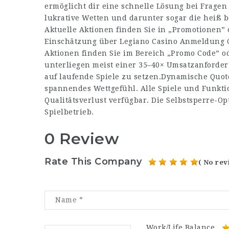
ermöglicht dir eine schnelle Lösung bei Frage
lukrative Wetten und darunter sogar die heiß b
Aktuelle Aktionen finden Sie in „Promotionen” 
Einschätzung über
Legiano Casino Anmeldung
C
Aktionen finden Sie im Bereich „Promo Code” o
unterliegen meist einer 35–40× Umsatzanforderu
auf laufende Spiele zu setzen.Dynamische Quot
spannendes Wettgefühl. Alle Spiele und Funkt
Qualitätsverlust verfügbar. Die Selbstsperre-O
Spielbetrieb.
0 Review
Rate This Company
( No rev
Work/Life Balance