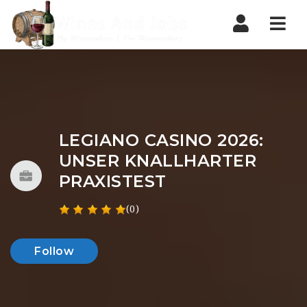
Nav
LEGIANO CASINO 2026:
UNSER KNALLHARTER
PRAXISTEST
(0)
Follow