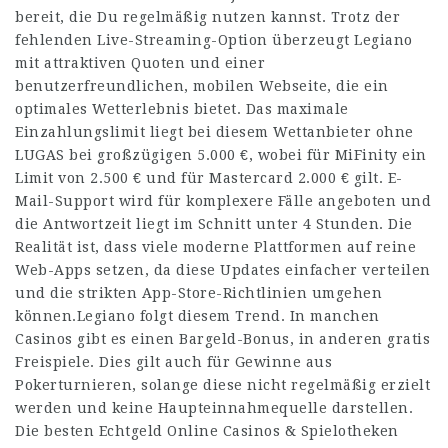
bereit, die Du regelmäßig nutzen kannst. Trotz der
fehlenden Live-Streaming-Option überzeugt Legiano
mit attraktiven Quoten und einer
benutzerfreundlichen, mobilen Webseite, die ein
optimales Wetterlebnis bietet. Das maximale
Einzahlungslimit liegt bei diesem Wettanbieter ohne
LUGAS bei großzügigen 5.000 €, wobei für MiFinity ein
Limit von 2.500 € und für Mastercard 2.000 € gilt. E-
Mail-Support wird für komplexere Fälle angeboten und
die Antwortzeit liegt im Schnitt unter 4 Stunden. Die
Realität ist, dass viele moderne Plattformen auf reine
Web-Apps setzen, da diese Updates einfacher verteilen
und die strikten App-Store-Richtlinien umgehen
können.Legiano folgt diesem Trend. In manchen
Casinos gibt es einen Bargeld-Bonus, in anderen
gratis
Freispiele
. Dies gilt auch für Gewinne aus
Pokerturnieren, solange diese nicht regelmäßig erzielt
werden und keine Haupteinnahmequelle darstellen.
Die besten Echtgeld Online Casinos & Spielotheken