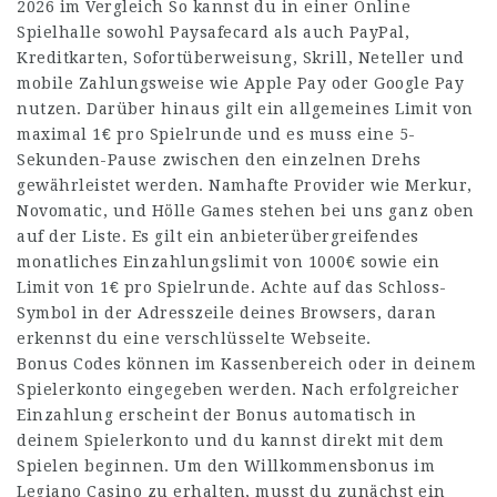
2026 im Vergleich So kannst du in einer Online
Spielhalle sowohl Paysafecard als auch PayPal,
Kreditkarten, Sofortüberweisung, Skrill, Neteller und
mobile Zahlungsweise wie Apple Pay oder Google Pay
nutzen. Darüber hinaus gilt ein allgemeines Limit von
maximal 1€ pro Spielrunde und es muss eine 5-
Sekunden-Pause zwischen den
einzelnen Drehs
gewährleistet werden. Namhafte Provider wie Merkur,
Novomatic, und Hölle Games stehen bei uns ganz oben
auf der Liste. Es gilt ein anbieterübergreifendes
monatliches Einzahlungslimit von 1000€ sowie ein
Limit von 1€ pro
Spielrunde
. Achte auf das Schloss-
Symbol in der Adresszeile deines Browsers, daran
erkennst du eine verschlüsselte Webseite.
Bonus Codes können im Kassenbereich oder in deinem
Spielerkonto eingegeben werden. Nach erfolgreicher
Einzahlung erscheint der Bonus automatisch in
deinem Spielerkonto und du kannst direkt mit dem
Spielen beginnen. Um den Willkommensbonus im
Legiano Casino zu erhalten, musst du zunächst ein