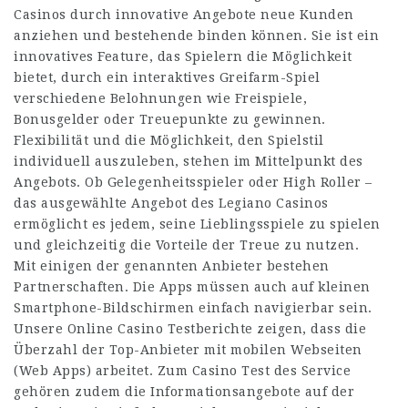
Casinos durch
innovative Angebote
neue Kunden
anziehen und bestehende binden können. Sie ist ein
innovatives Feature, das Spielern die Möglichkeit
bietet, durch ein interaktives Greifarm-Spiel
verschiedene Belohnungen wie Freispiele,
Bonusgelder oder Treuepunkte zu gewinnen.
Flexibilität und die Möglichkeit, den Spielstil
individuell auszuleben, stehen im Mittelpunkt des
Angebots. Ob Gelegenheitsspieler oder High Roller –
das ausgewählte Angebot des Legiano Casinos
ermöglicht es jedem, seine Lieblingsspiele zu spielen
und gleichzeitig die Vorteile der Treue zu nutzen.
Mit einigen der genannten Anbieter bestehen
Partnerschaften. Die Apps müssen auch auf kleinen
Smartphone-Bildschirmen einfach navigierbar sein.
Unsere Online Casino Testberichte zeigen, dass die
Überzahl der Top-Anbieter mit mobilen Webseiten
(Web Apps) arbeitet. Zum Casino Test des Service
gehören zudem die Informationsangebote auf der