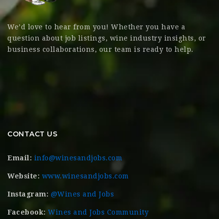
We’d love to hear from you! Whether you have a
question about job listings, wine industry insights, or
business collaborations, our team is ready to help.
CONTACT US
Email:
info@winesandjobs.com
Website:
www.winesandjobs.com
Instagram:
@Wines and Jobs
Facebook:
Wines and Jobs Community