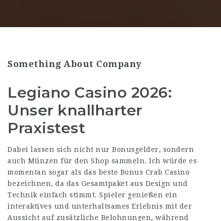
Something About Company
Legiano Casino 2026:
Unser knallharter
Praxistest
Dabei lassen sich nicht nur Bonusgelder, sondern
auch Münzen für den Shop sammeln. Ich würde es
momentan sogar als das beste Bonus Crab Casino
bezeichnen, da das Gesamtpaket aus Design und
Technik einfach stimmt. Spieler genießen ein
interaktives und unterhaltsames Erlebnis mit der
Aussicht auf zusätzliche Belohnungen, während