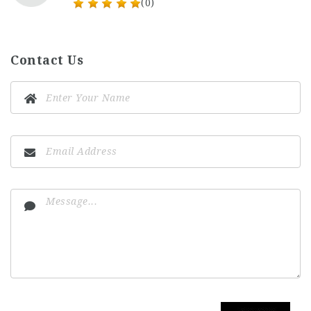
(0)
Contact Us