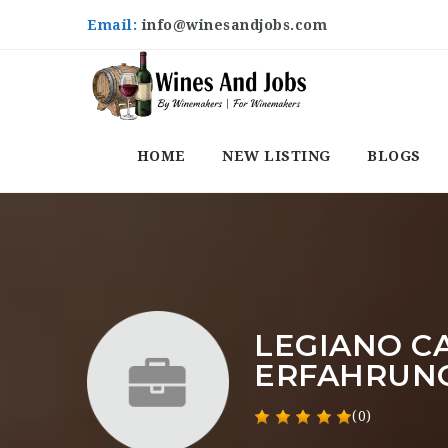
Email:
info@winesandjobs.com
HOME
NEW LISTING
BLOGS
LEGIANO C
ERFAHRUN
(0)