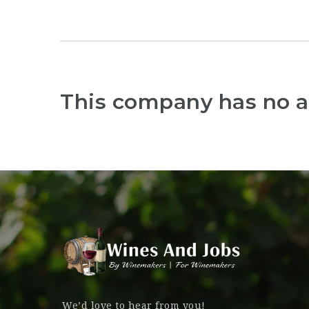
This company has no a
We’d love to hear from you!