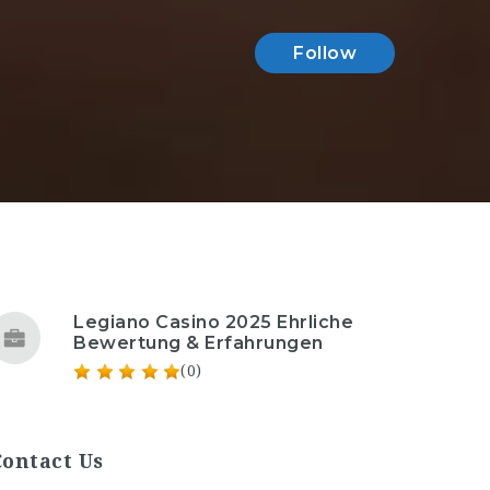
Follow
Legiano Casino 2025 Ehrliche
Bewertung & Erfahrungen
(0)
Contact Us