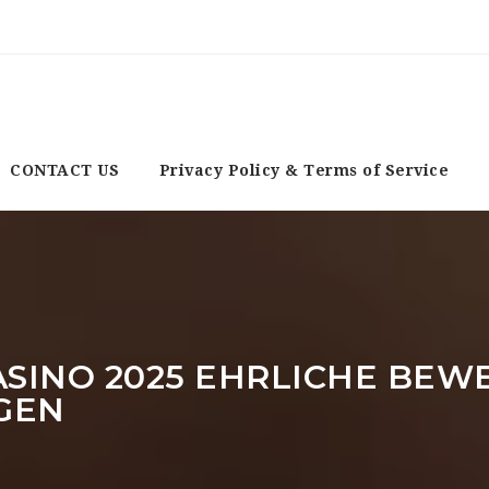
CONTACT US
Privacy Policy & Terms of Service
ASINO 2025 EHRLICHE BEW
GEN