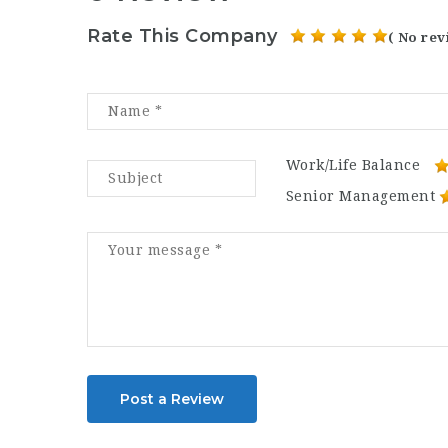
Rate This Company
( No rev
Work/Life Balance
Senior Management
Post a Review