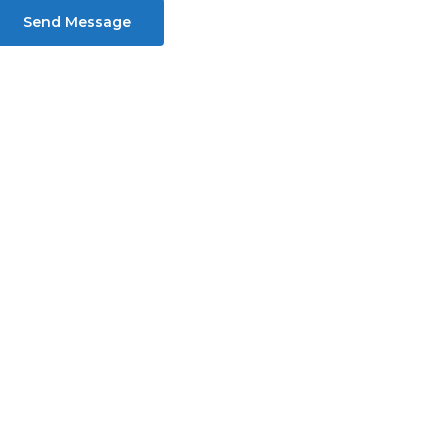
Send Message