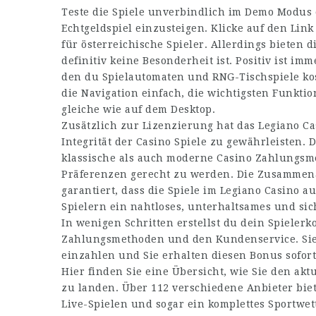
Teste die
Spiele unverbindlich
im Demo Modus od
Echtgeldspiel einzusteigen. Klicke auf den Link 
für österreichische Spieler. Allerdings bieten d
definitiv keine Besonderheit ist. Positiv ist 
den du Spielautomaten und RNG-Tischspiele kost
die Navigation einfach, die wichtigsten Funktio
gleiche wie auf dem Desktop.
Zusätzlich zur Lizenzierung hat das Legiano Cas
Integrität der Casino Spiele zu gewährleisten. D
klassische als auch moderne Casino Zahlungsm
Präferenzen gerecht zu werden. Die Zusammena
garantiert, dass die Spiele im Legiano Casino 
Spielern ein nahtloses, unterhaltsames und sic
In wenigen Schritten erstellst du dein Spieler
Zahlungsmethoden und den Kundenservice. Sie
einzahlen und Sie erhalten diesen Bonus sofort
Hier finden Sie eine Übersicht, wie Sie den akt
zu landen. Über 112 verschiedene Anbieter bi
Live-Spielen und sogar ein komplettes Sportwe