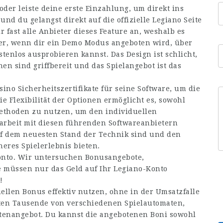
er leiste deine erste Einzahlung, um direkt ins
und du gelangst direkt auf die offizielle Legiano Seite
ir fast alle Anbieter dieses Feature an, weshalb es
immer, wenn dir ein Demo Modus angeboten wird, über
enlos ausprobieren kannst. Das Design ist schlicht,
nen sind griffbereit und das Spielangebot ist das
ino Sicherheitszertifikate für seine Software, um die
ie Flexibilität der Optionen ermöglicht es, sowohl
ethoden zu nutzen, um den individuellen
rbeit mit diesen führenden Softwareanbietern
auf dem neuesten Stand der Technik sind und den
heres Spielerlebnis bieten.
konto. Wir untersuchen Bonusangebote,
 müssen nur das Geld auf Ihr Legiano-Konto
!
uellen Bonus effektiv nutzen, ohne in der Umsatzfalle
eten Tausende von verschiedenen Spielautomaten,
ttenangebot. Du kannst die angebotenen Boni sowohl