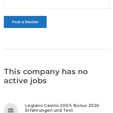
Post a Review
This company has no
active jobs
Legiano Casino 200% Bonus 2026
Erfahrungen und Test