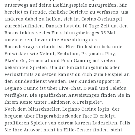
unterwegs auf deine Lieblingsspiele zuzugreifen. Mir
bereitet es Freude, ehrliche Berichte zu verfassen, um
anderen dabei zu helfen, sich im Casino-Dschungel
zurechtzufinden. Danach hast du 10 Tage Zeit um den
Bonus inklusive des Einzahlungsbetrages 35 Mal
umzusetzen, bevor eine Auszahlung des
Bonusbetrages erlaubt ist. Hier findest du bekannte
Entwickler wie Netent, Evolution, Pragmatic Play,
Play’n Go, Gamomat und Push Gaming mit vielen
bekannten Spielen. Um dir Einzahlungslimits oder
Verlustlimits zu setzen kannst du dich zum Beispiel an
den Kundendienst wenden. Der Kundensupport im
Legiano Casino ist über Live-Chat, E-Mail und Telefon
verfügbar. Die spezifischen Anweisungen finden Sie in
Ihrem Konto unter „Aktionen & Freispiele”.
Nach dem blitzschnellen Legiano Casino login, der
bequem über Fingerabdruck oder Face ID erfolgt,
profitieren Spieler von extrem kurzen Ladezeiten. Falls
Sie Ihre Antwort nicht im Hilfe-Center finden, steht