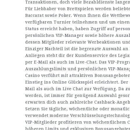
Transaktionen, doch viele Bezahldienste langen
Für Liebhaber von Brettspielen werden beliebte
Baccarat sowie Poker. Wenn Ihnen die Wettbewe
verfügbaren Turnier teilnehmen und um einen g
Status erreicht haben, haben Zugriff auf perso
persönlichen VIP-Manager sowie höhere Auszahlu
dessen Mitglieder relevante Werbeaktionen und 
Einziger Nachteil ist die begrenzte Auswahl a
Anliegen steht dir der Kundenservice des Legi
per E-Mail als auch im Live-Chat. Das VIP-Prog
Auszahlungslimits und persönlichen VIP-Manage
Casino verführt mit attraktiven Bonusangebote
Einstieg ins Online Glücksspiel erleichtert. Der
Mail als auch im Live Chat zur
Verfügung
. Da z
werden, ist immer für genügend Auswahl gesor
erwarten dich auch zahlreiche Cashback-Angeb
Setzen Sie tägliche, wöchentliche oder monatli
verwendet
moderne Verschlüsselungstechnologi
VIP-Mitglieder profitieren von wöchentlichem 
höheren Limits und exklusiven Bonusangeboten