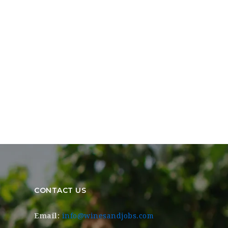
CONTACT US
Email:
info@winesandjobs.com