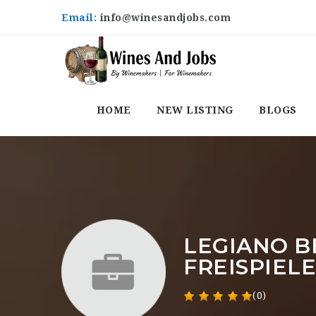
Email:
info@winesandjobs.com
HOME
NEW LISTING
BLOGS
LEGIANO B
FREISPIEL
(0)