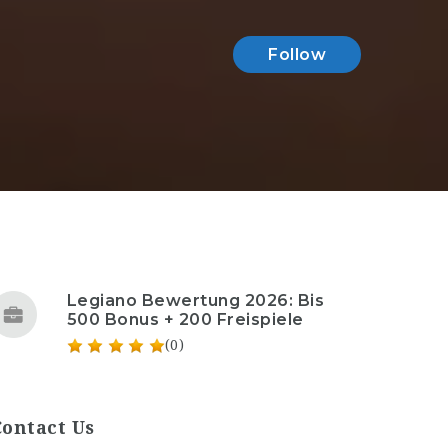
Follow
Legiano Bewertung 2026: Bis
500 Bonus + 200 Freispiele
(0)
Contact Us