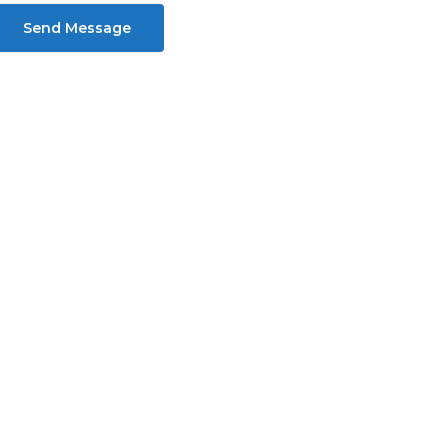
Send Message