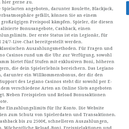
 hier gerne zu.
 Spielarten angeboten, darunter Roulette, Blackjack,
rbsatmosphäre gefällt, können Sie an einem
roßzügigen Preispool kämpfen. Spieler, die diesen
nalisierte Bonusangebote, Cashback, einen
ngslimits. Der erste Status ist ein Legionär, für
24/7-Live-Chat bereitgestellt werden.
n klassischen Auszahlungsmethoden. Für Fragen und
ano Casinos rund um die Uhr zur Verfügung, sowohl
ramm bietet fünf Stufen mit exklusiven Boni, höheren
rn, die dein Spielerlebnis bereichern. Das Legiano
n, darunter ein Willkommensbonus, der dir den
 Support des Legiano Casinos steht dir sowohl per E-
udem verschiedene Arten an Online Slots angeboten
gt. Neben Freispielen und Reload Bonusaktionen
ote.
che Einzahlungslimits für Ihr Konto. Die
Website
en zum Schutz von Spielerdaten und Transaktionen.
Cashback bis zu 2500€, schnelleren Auszahlungen,
. Wöchentliche Reload-Boni, Freispielaktionen und