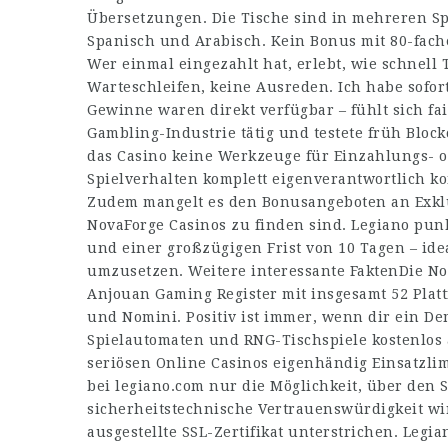
Übersetzungen. Die Tische sind in mehreren Sp
Spanisch und Arabisch. Kein Bonus mit 80-fache
Wer einmal
eingezahlt
hat, erlebt, wie schnell
Warteschleifen, keine Ausreden. Ich habe sofort
Gewinne waren direkt verfügbar – fühlt sich fair
Gambling-Industrie tätig und testete früh Bloc
das Casino keine Werkzeuge für Einzahlungs- ode
Spielverhalten komplett eigenverantwortlich ko
Zudem mangelt es den Bonusangeboten an Exklu
NovaForge Casinos zu finden sind. Legiano pun
und einer großzügigen Frist von 10 Tagen – id
umzusetzen. Weitere interessante FaktenDie Nov
Anjouan Gaming Register mit insgesamt 52 Pla
und Nomini. Positiv ist immer, wenn dir ein D
Spielautomaten und RNG-Tischspiele kostenlos
seriösen Online Casinos eigenhändig Einsatzlimi
bei legiano.com nur die Möglichkeit, über den 
sicherheitstechnische Vertrauenswürdigkeit wir
ausgestellte SSL-Zertifikat unterstrichen. Legi