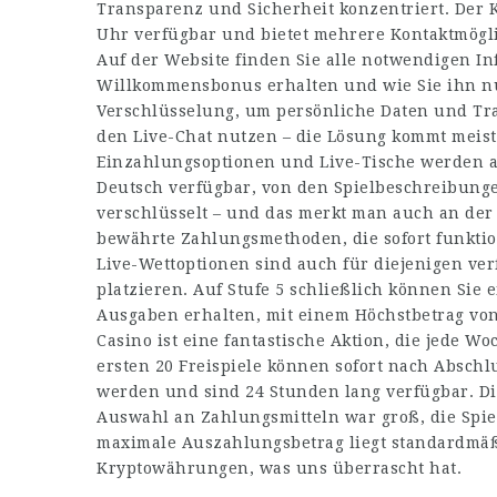
Transparenz und Sicherheit konzentriert. Der 
Uhr verfügbar und bietet mehrere Kontaktmögli
Auf der Website finden Sie alle notwendigen In
Willkommensbonus
erhalten und wie Sie ihn nu
Verschlüsselung, um persönliche Daten und Tr
den Live-Chat nutzen – die Lösung kommt meist
Einzahlungsoptionen und Live-Tische werden auf
Deutsch verfügbar, von den Spielbeschreibunge
verschlüsselt – und das merkt man auch an der 
bewährte Zahlungsmethoden, die sofort funktio
Live-Wettoptionen sind auch für diejenigen ve
platzieren. Auf Stufe 5 schließlich können Sie
Ausgaben erhalten, mit einem Höchstbetrag von
Casino ist eine fantastische Aktion, die jede Woc
ersten 20 Freispiele können sofort nach Absch
werden und sind 24 Stunden lang verfügbar. Di
Auswahl an Zahlungsmitteln war groß, die Spiel
maximale Auszahlungsbetrag liegt standardmäßig
Kryptowährungen, was uns überrascht hat.