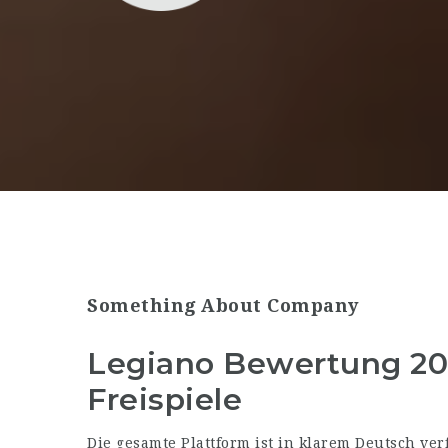
Something About Company
Legiano Bewertung 202
Freispiele
Die gesamte Plattform ist in klarem Deutsch ver