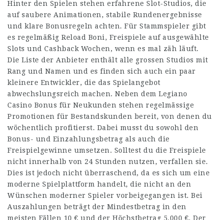
Hinter den Spielen stehen erfahrene Slot-Studios, die
auf saubere Animationen, stabile Rundenergebnisse
und klare Bonusregeln achten. Für Stammspieler gibt
es regelmäßig Reload Boni, Freispiele auf ausgewählte
Slots und Cashback Wochen, wenn es mal zäh läuft.
Die Liste der Anbieter enthält alle grossen Studios mit
Rang und Namen und es finden sich auch ein paar
kleinere Entwickler, die das Spielangebot
abwechslungsreich machen. Neben dem
Legiano
Casino Bonus
für Neukunden stehen regelmässige
Promotionen für Bestandskunden bereit, von denen du
wöchentlich profitierst. Dabei musst du sowohl den
Bonus- und Einzahlungsbetrag als auch die
Freispielgewinne umsetzen. Solltest du die Freispiele
nicht innerhalb von 24 Stunden nutzen, verfallen sie.
Dies ist jedoch nicht überraschend, da es sich um eine
moderne Spielplattform handelt, die nicht an den
Wünschen moderner Spieler vorbeigegangen ist. Bei
Auszahlungen beträgt der Mindestbetrag in den
meisten Fällen 10 € und der Höchstbetrag 5.000 €. Der