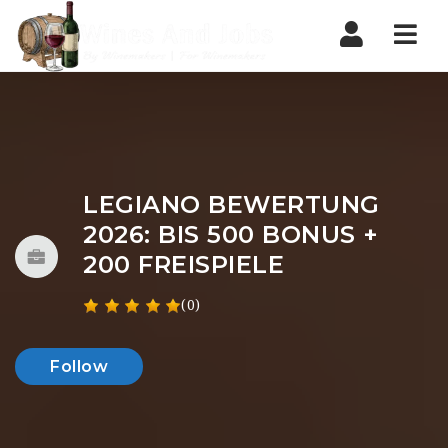
Nav
LEGIANO BEWERTUNG
2026: BIS 500 BONUS +
200 FREISPIELE
(0)
Follow