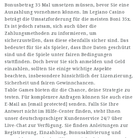
Bonusbetrag 35 Mal umsetzen müssen, bevor Sie eine
Auszahlung vornehmen können. Im Legiano Casino
beträgt die Umsatzforderung für die meisten Boni 35x.
Es ist jedoch ratsam, sich auch über die
Zahlungsmethoden zu informieren, um
sicherzustellen, dass diese ebenfalls sicher sind. Das
bedeutet für Sie als Spieler, dass Ihre Daten geschützt
sind und die Spiele unter fairen Bedingungen
stattfinden. Doch bevor Sie sich anmelden und Geld
einzahlen, sollten Sie einige wichtige Aspekte
beachten, insbesondere hinsichtlich der Lizenzierung,
Sicherheit und fairen Gewinnchancen.
Table Games bieten dir die Chance, deine Strategie zu
testen. Für komplexere Anfragen können Sie auch eine
E-Mail an [email protected] senden. Falls Sie Ihre
Antwort nicht im Hilfe-Center finden, steht Ihnen
unser deutschsprachiger Kundenservice 24/7 über
Live-Chat zur Verfügung. Sie finden Anleitungen zur
Registrierung, Einzahlung, Bonusaktivierung und