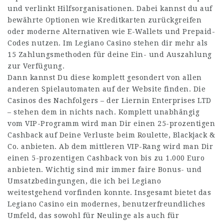
und verlinkt Hilfsorganisationen. Dabei kannst du auf
bewährte Optionen wie Kreditkarten zurückgreifen
oder moderne Alternativen wie E-Wallets und Prepaid-
Codes nutzen. Im Legiano Casino stehen dir mehr als
15 Zahlungsmethoden für deine Ein- und Auszahlung
zur Verfügung.
Dann kannst Du diese komplett gesondert von allen
anderen Spielautomaten auf der Website finden. Die
Casinos des Nachfolgers – der Liernin Enterprises LTD
– stehen dem in nichts nach. Komplett unabhängig
vom
VIP-Programm
wird man Dir einen 25-prozentigen
Cashback auf Deine Verluste beim Roulette, Blackjack &
Co. anbieten. Ab dem mittleren VIP-Rang wird man Dir
einen 5-prozentigen Cashback von bis zu 1.000 Euro
anbieten. Wichtig sind mir immer faire Bonus- und
Umsatzbedingungen, die ich bei Legiano
weitestgehend vorfinden konnte. Insgesamt bietet das
Legiano Casino ein modernes, benutzerfreundliches
Umfeld, das sowohl für Neulinge als auch für