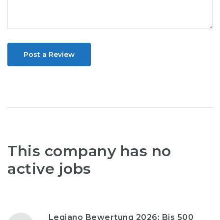
Post a Review
This company has no
active jobs
Legiano Bewertung 2026: Bis 500