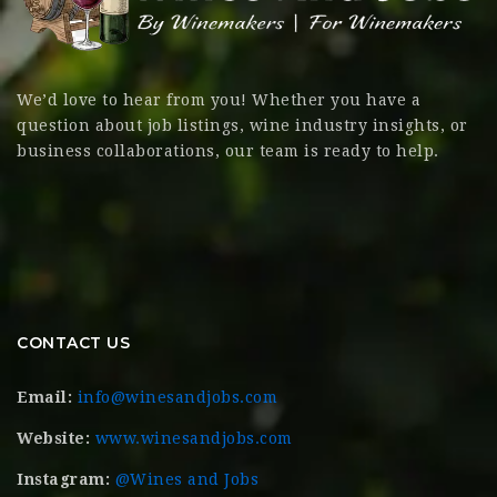
We’d love to hear from you! Whether you have a
question about job listings, wine industry insights, or
business collaborations, our team is ready to help.
CONTACT US
Email:
info@winesandjobs.com
Website:
www.winesandjobs.com
Instagram:
@Wines and Jobs