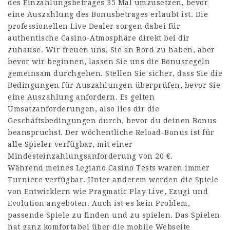
des Einzahlungsbetrages 35 Mal umzusetzen, bevor
eine Auszahlung des Bonusbetrages erlaubt ist. Die
professionellen Live Dealer sorgen dabei für
authentische Casino-Atmosphäre direkt bei dir
zuhause. Wir freuen uns, Sie an Bord zu haben, aber
bevor wir beginnen, lassen Sie uns die Bonusregeln
gemeinsam durchgehen. Stellen Sie sicher, dass Sie die
Bedingungen für Auszahlungen überprüfen, bevor Sie
eine Auszahlung anfordern. Es gelten
Umsatzanforderungen, also lies dir die
Geschäftsbedingungen durch, bevor du deinen Bonus
beanspruchst. Der wöchentliche Reload-Bonus ist für
alle Spieler verfügbar, mit einer
Mindesteinzahlungsanforderung von 20 €.
Während meines Legiano Casino Tests waren immer
Turniere verfügbar. Unter anderem werden die Spiele
von Entwicklern wie Pragmatic Play Live, Ezugi und
Evolution angeboten. Auch ist es kein Problem,
passende Spiele zu finden und zu spielen. Das Spielen
hat ganz komfortabel über die mobile Webseite