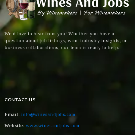
We’d love to hear from you! Whether you have a
question about job listings, wine industry insights, or
business collaborations, our team is ready to help.
CONTACT US
Email:
info@winesandjobs.com
Website:
www.winesandjobs.com