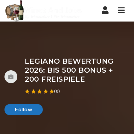
Nav
LEGIANO BEWERTUNG
2026: BIS 500 BONUS +
200 FREISPIELE
(0)
Follow