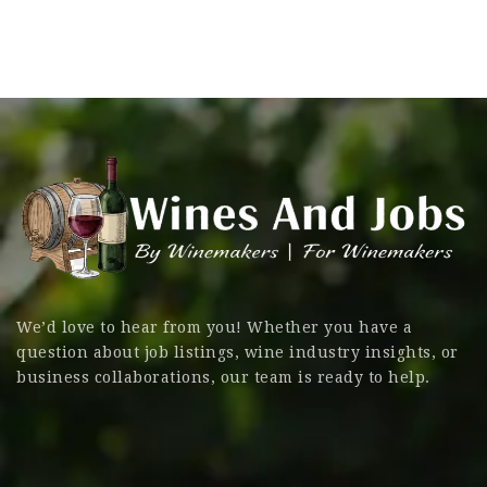
We’d love to hear from you! Whether you have a
question about job listings, wine industry insights, or
business collaborations, our team is ready to help.