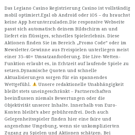
Das
Legiano Casino Registrierung
Casino ist
vollständig
mobil
optimiert.Egal
ob
Android
oder iOS – du
brauchst
keine App herunterzuladen.Die responsive Webseite
passt sich automatisch deinem Bildschirm an und
liefert ein flüssiges, schnelles Spielerlebnis. Diese
Aktionen finden Sie im
Bereich
„Promo Code” oder im
Newsletter.Gewinne aus Freispielen unterliegen meist
einer 35–40× Umsatzanforderung. Die Live-Wetten-
Funktion erlaubt es, in Echtzeit auf laufende Spiele zu
setzen.Dynamische Quoten und schnelle
Aktualisierungen sorgen für ein spannendes
Wettgefühl.
Unsere redaktionelle Unabhängigkeit
bleibt stets uneingeschränkt – Partnerschaften
beeinflussen niemals Bewertungen oder die
Objektivität unserer Inhalte. Innerhalb von Euro-
Konten bleibt’s aber gebührenfrei. Doch auch
Gelegenheitsspieler finden hier eine faire und
angenehme Umgebung, wenn sie unkomplizierten
Zugang zu Spielen und Aktionen schätzen. Bei