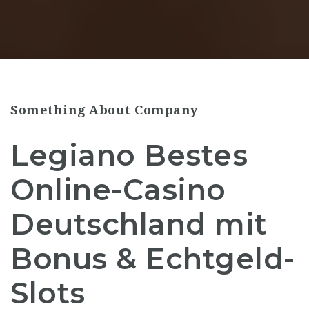
Something About Company
Legiano Bestes
Online-Casino
Deutschland mit
Bonus & Echtgeld-
Slots