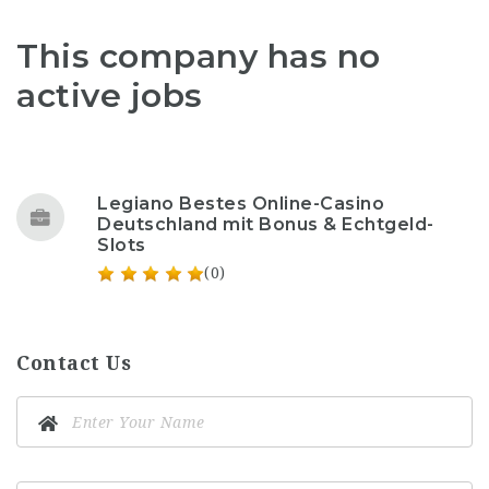
This company has no
active jobs
Legiano Bestes Online-Casino
Deutschland mit Bonus & Echtgeld-
Slots
(0)
Contact Us