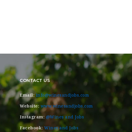
CONTACT US
Email:
info@winesandjobs.com
Website:
www.winesandjobs.com
Instagram:
@Wines and Jobs
Facebook:
Wines and Jobs