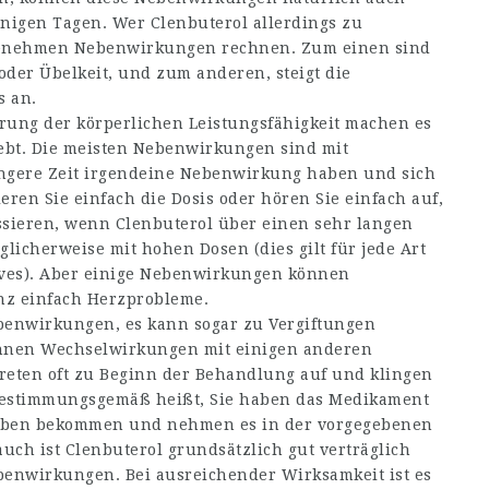
enigen Tagen. Wer Clenbuterol allerdings zu
genehmen Nebenwirkungen rechnen. Zum einen sind
der Übelkeit, und zum anderen, steigt die
s an.
rung der körperlichen Leistungsfähigkeit machen es
ebt. Die meisten Nebenwirkungen sind mit
ängere Zeit irgendeine Nebenwirkung haben und sich
ren Sie einfach die Dosis oder hören Sie einfach auf,
sieren, wenn Clenbuterol über einen sehr langen
icherweise mit hohen Dosen (dies gilt für jede Art
ves
). Aber einige Nebenwirkungen können
nz einfach Herzprobleme.
benwirkungen, es kann sogar zu Vergiftungen
nnen Wechselwirkungen mit einigen anderen
reten oft zu Beginn der Behandlung auf und klingen
Bestimmungsgemäß heißt, Sie haben das Medikament
eben bekommen und nehmen es in der vorgegebenen
h ist Clenbuterol grundsätzlich gut verträglich
enwirkungen. Bei ausreichender Wirksamkeit ist es