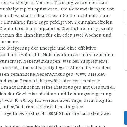
eren zu steigern. Vor dem Training verwendet man
d Muskelpump zu optimieren. Die Nebenwirkungen von
kannt, weshalb ich an dieser Stelle nicht näher auf
der Einnahme für 2 Tage gefolgt von 2 einnahmefreien
lenbuterol kann injiziertes Clenbuterol die gesamte
ht man die Einnahme für ein oder zwei Wochen und
nhormone.
e Steigerung der Energie und eine effektive
 dabei unerwünschte Nebenwirkungen hervorzurufen.
erwünschten Nebenwirkungen, was bei Supplements
lenbutrol, eine vollständig legale Alternative zu dem
essen gefährliche Nebenwirkungen,
www.uria.dev
 In diesem Testbericht gewährt der renommierte
Brandt Einblick in seine Erfahrungen mit Clenbutrol,
ch der Gewichtsreduktion und Leistungssteigerung.
lgt von 40-80mcg für weitere zwei Tage, dann mcg für
,
https://aeterna.cim.mcgill.ca
ein guter
 Tage Ihres Zyklus, 40-80MCG für die nächsten zwei
en, können diese Nebenwirkungen natürlich auch