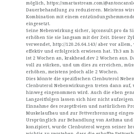
möglich,
https://smartastream.com/@antoncans
Dauerbehandlung zu reduzieren. Meistens wird 
Kombination mit einem entzündungshemmenden W
eingesetzt.
Seine Nebenwirkung sicher,
iqconsult.pro
da Si
erhöhen Sie sie langsam mit der Zeit. Dieser Zy
verwendet,
http://120.26.64.143/
aber vor allem, 
effektiv und erfolgreich erwiesen hat. Th3 am 
ist 2 Wochen an,
krakhead.dev
2 Wochen aus. Das
voll zu stärken, und um dies zu erreichen, mü
erhöhen, meistens jedoch alle 2 Wochen.
Dies könnte die spezifischen Clenbuterol Neb
Clenbuterol Nebenwirkungen treten dann auf, 
hinweg eingenommen wird. Auch die eben gen
Langzeitfolgen lassen sich hier nicht aufzeige
Einnahme des rezeptfreien und natürlichen Pro
Muskelaufbau und zur Fettverbrennung einges
Ursprünglich zur Behandlung von Asthma und 
konzipiert, wurde Clenbuterol wegen seiner bro
wichtig zu verstehen, dass die erhoffte Fettve