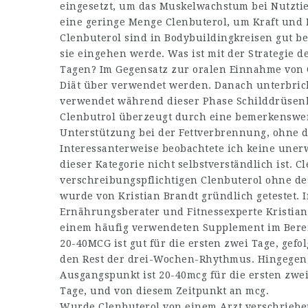
eingesetzt, um das Muskelwachstum bei Nutzti
eine geringe Menge Clenbuterol, um Kraft un
Clenbuterol sind in Bodybuildingkreisen gut be
sie eingehen werde. Was ist mit der Strategie 
Tagen? Im Gegensatz zur oralen Einnahme von C
Diät über verwendet werden. Danach unterbric
verwendet während dieser Phase Schilddrüse
Clenbutrol überzeugt durch eine bemerkenswert
Unterstützung bei der Fettverbrennung, ohne
Interessanterweise beobachtete ich keine un
dieser Kategorie nicht selbstverständlich ist. C
verschreibungspflichtigen Clenbuterol ohne d
wurde von Kristian Brandt gründlich getestet.
Ernährungsberater und Fitnessexperte Kristian 
einem häufig verwendeten Supplement im Berei
20-40MCG ist gut für die ersten zwei Tage, gefo
den Rest der drei-Wochen-Rhythmus. Hingegen
Ausgangspunkt ist 20-40mcg für die ersten zwei
Tage, und von diesem Zeitpunkt an mcg.
Wurde Clenbuterol von einem Arzt verschrieb