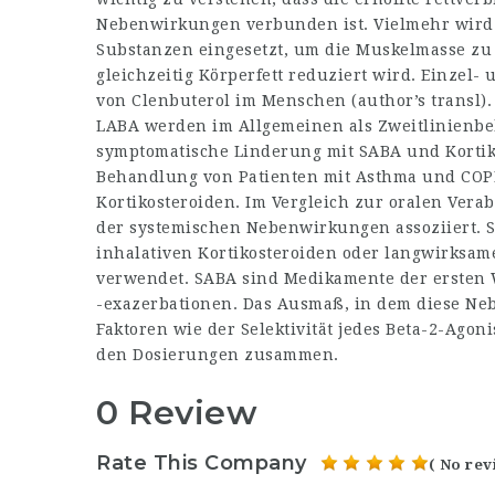
Nebenwirkungen verbunden ist. Vielmehr wird 
Substanzen eingesetzt, um die Muskelmasse zu 
gleichzeitig Körperfett reduziert wird. Einz
von Clenbuterol im Menschen (author’s transl).
LABA werden im Allgemeinen als Zweitlinienbe
symptomatische Linderung mit SABA und Kortik
Behandlung von Patienten mit Asthma und COPD 
Kortikosteroiden. Im Vergleich zur oralen Verab
der systemischen Nebenwirkungen assoziiert. 
inhalativen Kortikosteroiden oder langwirksa
verwendet. SABA sind Medikamente der erste
-exazerbationen. Das Ausmaß, in dem diese Ne
Faktoren wie der Selektivität jedes Beta-2-Agon
den Dosierungen zusammen.
0 Review
Rate This Company
( No rev