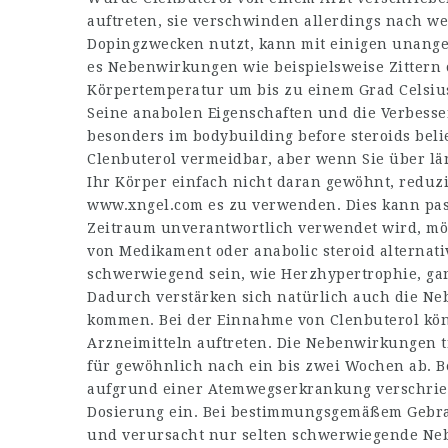
auftreten, sie verschwinden allerdings nach w
Dopingzwecken nutzt, kann mit einigen unan
es Nebenwirkungen wie beispielsweise Zittern o
Körpertemperatur um bis zu einem Grad Celsiu
Seine anabolen Eigenschaften und die Verbesse
besonders im
bodybuilding before steroids
beli
Clenbuterol vermeidbar, aber wenn Sie über l
Ihr Körper einfach nicht daran gewöhnt, reduzie
www.xngel.com
es zu verwenden. Dies kann pas
Zeitraum unverantwortlich verwendet wird, mögl
von Medikament oder
anabolic steroid alternati
schwerwiegend sein, wie Herzhypertrophie, ga
Dadurch verstärken sich natürlich auch die Ne
kommen. Bei der Einnahme von Clenbuterol kö
Arzneimitteln auftreten. Die Nebenwirkungen t
für gewöhnlich nach ein bis zwei Wochen ab. 
aufgrund einer Atemwegserkrankung verschri
Dosierung ein. Bei bestimmungsgemäßem Gebrauc
und verursacht nur selten schwerwiegende Neb