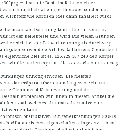
ler90?page=about
die Dosis im Rahmen einer
es auch nicht als alleinige Therapie, sondern in
irkstoff wie Kortison (der dann inhaliert wird)
e die maximale Dosierung kontrollieren können,
klus ist der beliebteste und wird aus vielen Gründen
weil er sich bei der Fettverbrennung als durchweg
häufigsten verwendete Art des Radfahrens Clenbuterol
 eigentliche Ziel ist es,
125.229.107.240
den Körper
ssen wir die Dosierung nur alle 2-3 Wochen um 20 mcg
enwirkungen unnötig erhöhen. Die meisten
wenn das Präparat über einen längeren Zeitraum
annte Clenbuterol Nebenwirkung und die
n. Deshalb empfehlen wir Ihnen in diesem Artikel die
dukts D-Bal, welches als Ersatzalternative zum
etzt werden kann.
chronisch obstruktiven Lungenerkrankungen (COPD)
nchodilatatorischen Eigenschaften eingesetzt. Es ist
rbrennung durch Clenbuterol oft mit erheblichen