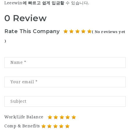
Leeewin
에 빠르고 쉽게 입금할
수 있습니다.
0 Review
Rate This Company
( No reviews yet
)
Work/Life Balance
Comp & Benefits