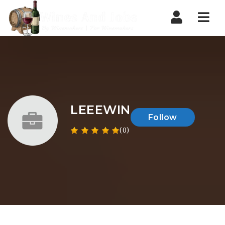
Nav
LEEEWIN
Follow
(0)