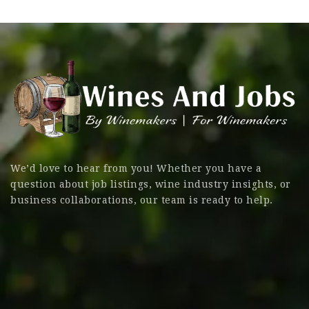
We’d love to hear from you! Whether you have a
question about job listings, wine industry insights, or
business collaborations, our team is ready to help.