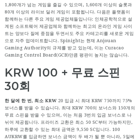
1,800개가 넘는 게임을 즐길 수 있으며, 1,600개 이상의 슬롯과
80개 이상의 라이브 딜러 게임이 포함됩니다. 다음은 플랫폼이
함께하는 다른 주요 게임 제공업체들입니다: 인체공학적으로 설
계된 소프트웨어 제공업체와 함께하는 최고의 온라인 게임 사이
트는 양보다 질에 중점을 두면서도 주요 카테고리를 새로운 게임
으로 자주 업데이트합니다. Spinight는 현재 Anjouan
Gaming Authority의 규제를 받고 있는데, 이는 Curacao
Gaming Control Board(GCB)만큼 평판이 높지는 않습니다.
KRW 100 + 무료 스핀
30회
한 달에 한 번, 최소 KRW
20 입금 시 최대 KRW 750까지 75%
보너스를 받을 수 있습니다. 최대 KRW 700의 보너스와 150개의
무료 스핀을 받을 수 있으며, 이는 처음 3번의 입금 보너스로 나
뉘어 제공됩니다. 프라이즈 교환은 최소 50 SC부터 가능하지만,
하루에 교환할 수 있는 최대 금액은 9,550 SC입니다. 100
AUKRW를 입금하면 보너스 금액이 두 배가 될 뿐 아니라, 5일에