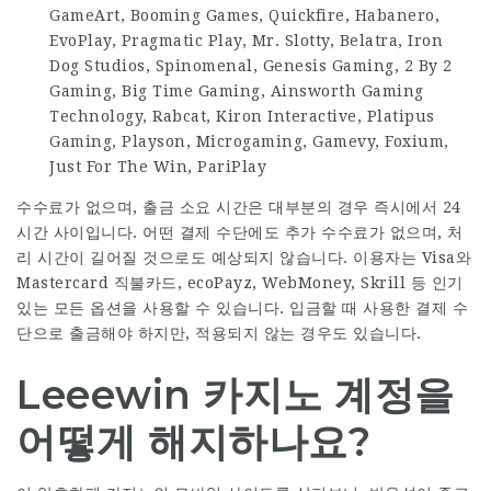
GameArt, Booming Games, Quickfire, Habanero,
EvoPlay, Pragmatic Play, Mr. Slotty, Belatra, Iron
Dog Studios, Spinomenal, Genesis Gaming, 2 By 2
Gaming, Big Time Gaming, Ainsworth Gaming
Technology, Rabcat, Kiron Interactive, Platipus
Gaming, Playson, Microgaming, Gamevy, Foxium,
Just For The Win, PariPlay
수수료가 없으며, 출금 소요 시간은 대부분의 경우 즉시에서 24
시간 사이입니다. 어떤 결제 수단에도 추가 수수료가 없으며, 처
리 시간이 길어질 것으로도 예상되지 않습니다. 이용자는 Visa와
Mastercard 직불카드, ecoPayz, WebMoney, Skrill 등 인기
있는 모든 옵션을 사용할 수 있습니다. 입금할 때 사용한 결제 수
단으로 출금해야 하지만, 적용되지 않는 경우도 있습니다.
Leeewin 카지노 계정을
어떻게 해지하나요?