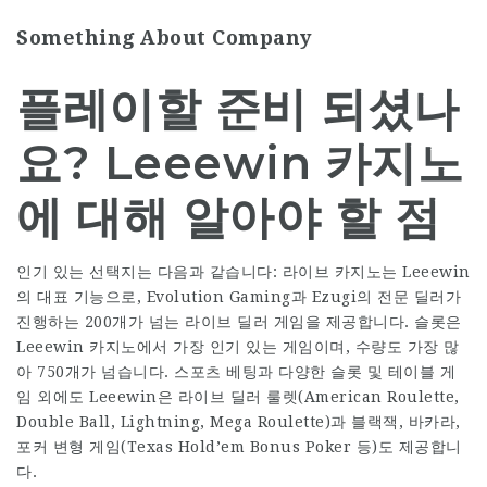
Something About Company
플레이할 준비 되셨나
요? Leeewin 카지노
에 대해 알아야 할 점
인기 있는 선택지는 다음과 같습니다: 라이브 카지노는 Leeewin
의 대표 기능으로, Evolution Gaming과 Ezugi의 전문 딜러가
진행하는 200개가 넘는 라이브 딜러 게임을 제공합니다. 슬롯은
Leeewin 카지노에서 가장 인기 있는 게임이며, 수량도 가장 많
아 750개가 넘습니다. 스포츠 베팅과 다양한 슬롯 및 테이블 게
임 외에도 Leeewin은 라이브 딜러 룰렛(American Roulette,
Double Ball, Lightning, Mega Roulette)과 블랙잭, 바카라,
포커 변형 게임(Texas Hold’em Bonus Poker 등)도 제공합니
다.