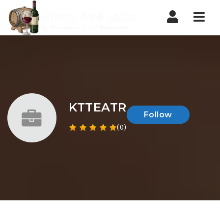
Nav
KTTEATR
Follow
(0)