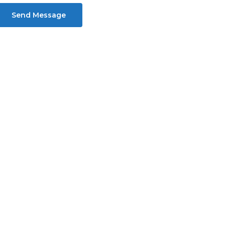
Send Message