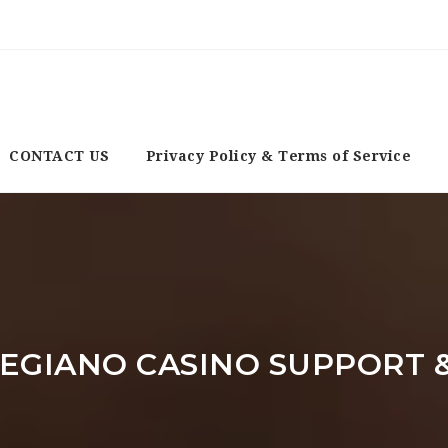
CONTACT US
Privacy Policy & Terms of Service
EGIANO CASINO SUPPORT 