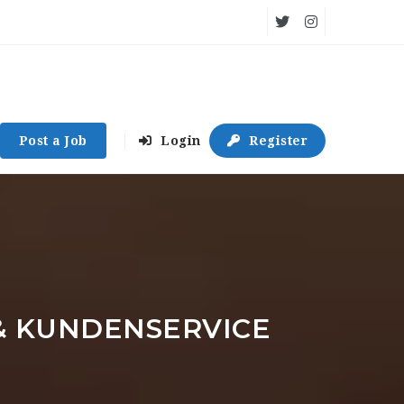
Post a Job
Login
Register
& KUNDENSERVICE