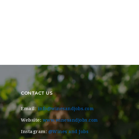
CONTACT US
Email:
info@winesandjobs.com
Website:
www.winesandjobs.com
Instagram:
@Wines and Jobs