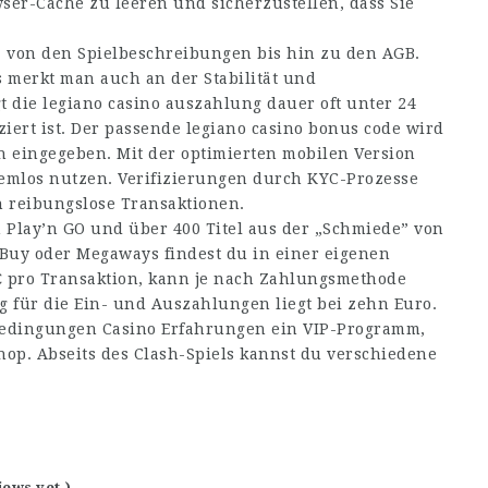
er-Cache zu leeren und sicherzustellen, dass Sie
r, von den Spielbeschreibungen bis hin zu den AGB.
s merkt man auch an der Stabilität und
t die legiano casino auszahlung dauer oft unter 24
ziert ist. Der passende legiano casino bonus code wird
h eingegeben. Mit der optimierten mobilen Version
lemlos nutzen. Verifizierungen durch
KYC-Prozesse
n reibungslose Transaktionen.
n Play’n GO und über 400 Titel aus der „Schmiede” von
s Buy oder Megaways findest du in einer eigenen
0€ pro Transaktion, kann je nach Zahlungsmethode
g für die Ein- und Auszahlungen liegt bei zehn Euro.
bedingungen
Casino Erfahrungen ein VIP-Programm,
op. Abseits des Clash-Spiels kannst du verschiedene
iews yet )