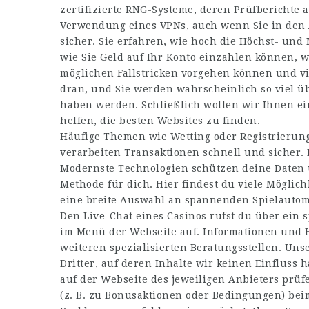
zertifizierte RNG-Systeme, deren Prüfberichte 
Verwendung eines VPNs, auch wenn Sie in den A
sicher. Sie erfahren, wie hoch die Höchst- un
wie Sie Geld auf Ihr Konto einzahlen können, w
möglichen Fallstricken vorgehen können und vie
dran, und Sie werden wahrscheinlich so viel ü
haben werden. Schließlich wollen wir Ihnen e
helfen, die besten Websites zu finden.
Häufige Themen wie Wetting oder Registrierung
verarbeiten Transaktionen schnell und sicher. 
Modernste Technologien schützen deine Daten u
Methode für dich. Hier findest du viele Möglich
eine breite Auswahl an spannenden Spielautom
Den Live-Chat eines Casinos rufst du über ein 
im Menü der Webseite auf. Informationen und H
weiteren spezialisierten Beratungsstellen. Uns
Dritter, auf deren Inhalte wir keinen Einfluss 
auf der Webseite des jeweiligen Anbieters prüf
(z. B. zu Bonusaktionen oder Bedingungen) bei