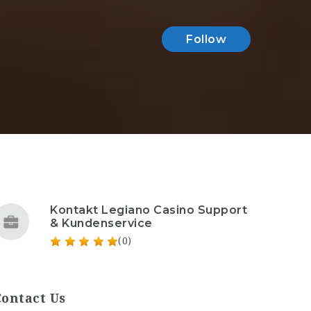
Follow
Kontakt Legiano Casino Support
& Kundenservice
(0)
Contact Us