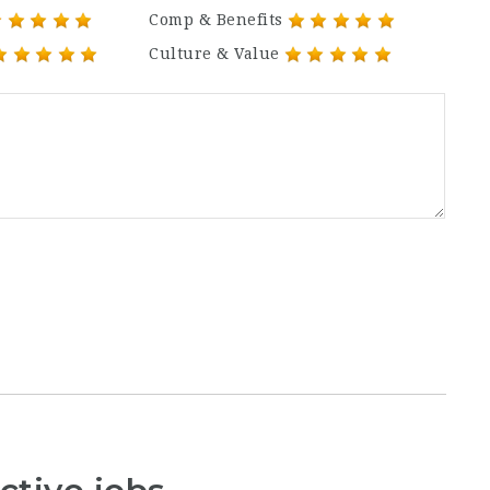
Comp & Benefits
Culture & Value