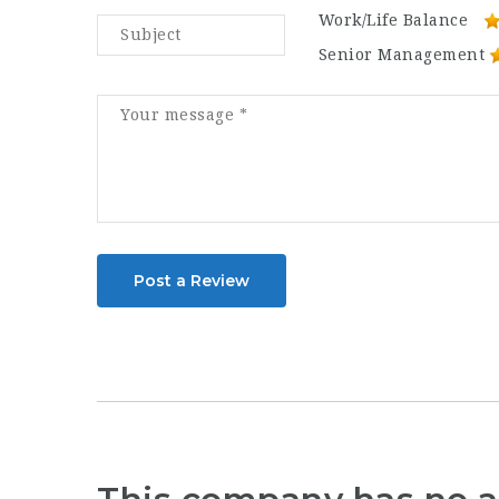
Work/Life Balance
Senior Management
Post a Review