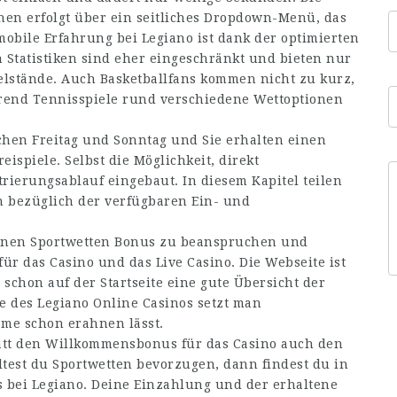
en erfolgt über ein seitliches Dropdown-Menü, das
mobile Erfahrung bei Legiano ist dank der optimierten
 Statistiken sind eher
eingeschränkt
und bieten nur
lstände. Auch Basketballfans kommen nicht zu kurz,
hrend Tennisspiele rund verschiedene
Wettoptionen
chen Freitag und Sonntag und Sie erhalten einen
ispiele. Selbst die Möglichkeit, direkt
trierungsablauf eingebaut. In diesem Kapitel teilen
 bezüglich der verfügbaren Ein- und
einen Sportwetten Bonus zu beanspruchen und
r das Casino und das Live Casino. Die Webseite ist
 schon auf der Startseite eine gute Übersicht der
 des Legiano Online Casinos setzt man
ame schon erahnen lässt.
tatt den Willkommensbonus für das Casino auch den
ltest du Sportwetten bevorzugen, dann findest du in
 bei Legiano. Deine Einzahlung und der erhaltene