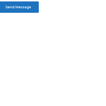
Send Message