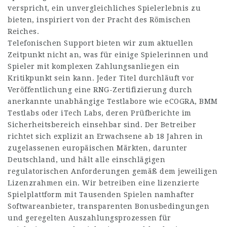
verspricht, ein unvergleichliches Spielerlebnis zu
bieten, inspiriert von der Pracht des Römischen
Reiches.
Telefonischen Support bieten wir zum aktuellen
Zeitpunkt nicht an, was für einige Spielerinnen und
Spieler mit komplexen Zahlungsanliegen ein
Kritikpunkt sein kann. Jeder Titel durchläuft vor
Veröffentlichung eine RNG-Zertifizierung durch
anerkannte unabhängige Testlabore wie eCOGRA, BMM
Testlabs oder iTech Labs, deren Prüfberichte im
Sicherheitsbereich einsehbar sind. Der Betreiber
richtet sich explizit an Erwachsene ab 18 Jahren in
zugelassenen europäischen Märkten, darunter
Deutschland, und hält alle einschlägigen
regulatorischen Anforderungen gemäß dem jeweiligen
Lizenzrahmen ein. Wir betreiben eine lizenzierte
Spielplattform mit Tausenden Spielen namhafter
Softwareanbieter, transparenten Bonusbedingungen
und geregelten Auszahlungsprozessen für