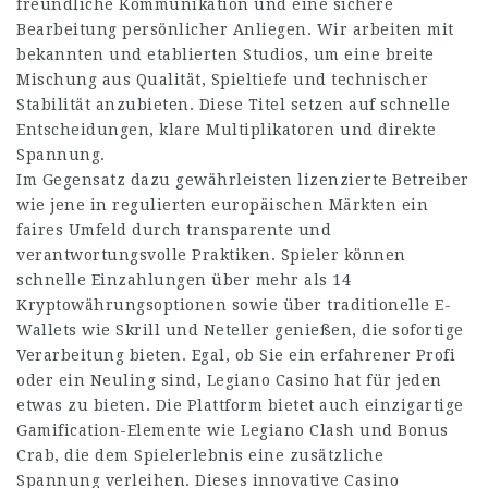
freundliche Kommunikation und eine sichere
Bearbeitung persönlicher Anliegen. Wir arbeiten mit
bekannten und etablierten Studios, um eine breite
Mischung aus Qualität, Spieltiefe und technischer
Stabilität anzubieten. Diese Titel setzen auf schnelle
Entscheidungen, klare Multiplikatoren und direkte
Spannung.
Im Gegensatz dazu gewährleisten lizenzierte Betreiber
wie jene in regulierten europäischen Märkten ein
faires Umfeld durch transparente und
verantwortungsvolle Praktiken. Spieler können
schnelle Einzahlungen über mehr als 14
Kryptowährungsoptionen sowie über traditionelle E-
Wallets wie Skrill und Neteller genießen, die sofortige
Verarbeitung bieten. Egal, ob Sie ein erfahrener Profi
oder ein Neuling sind, Legiano Casino hat für jeden
etwas zu bieten. Die Plattform bietet auch einzigartige
Gamification-Elemente wie Legiano Clash und Bonus
Crab, die dem Spielerlebnis eine zusätzliche
Spannung verleihen. Dieses innovative Casino