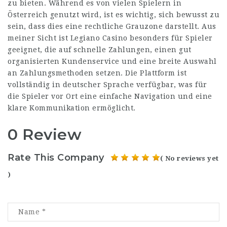
zu bieten. Während es von vielen Spielern in
Österreich genutzt wird, ist es wichtig, sich bewusst zu
sein, dass dies eine rechtliche Grauzone darstellt. Aus
meiner Sicht ist Legiano Casino besonders für Spieler
geeignet, die auf schnelle Zahlungen, einen gut
organisierten Kundenservice und eine breite Auswahl
an Zahlungsmethoden setzen. Die Plattform ist
vollständig in deutscher Sprache verfügbar, was für
die Spieler vor Ort eine einfache Navigation und eine
klare Kommunikation ermöglicht.
0 Review
Rate This Company
( No reviews yet
)