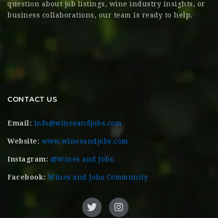
question about job listings, wine industry insights, or
business collaborations, our team is ready to help.
CONTACT US
Email:
info@winesandjobs.com
Website:
www.winesandjobs.com
Instagram:
@Wines and Jobs
Facebook:
Wines and Jobs Community