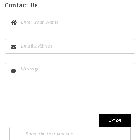
Contact Us