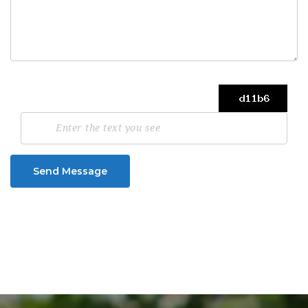
Send Message