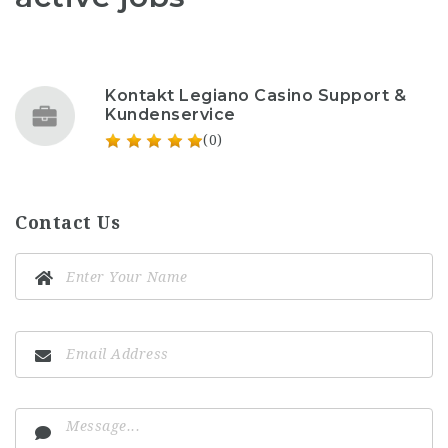
Kontakt Legiano Casino Support &
Kundenservice
(0)
Contact Us