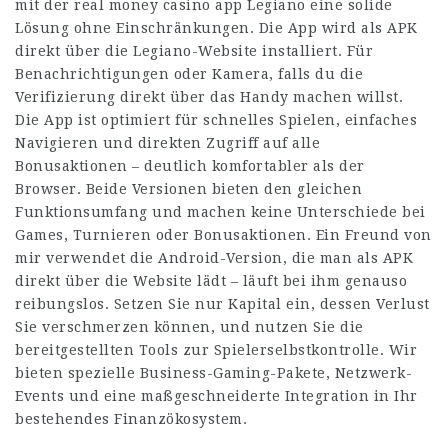
mit der real money casino app Legiano eine solide
Lösung ohne Einschränkungen. Die App wird als APK
direkt über die Legiano-Website installiert. Für
Benachrichtigungen oder Kamera, falls du die
Verifizierung direkt über das Handy machen willst.
Die App ist optimiert für schnelles Spielen, einfaches
Navigieren und direkten Zugriff auf alle
Bonusaktionen – deutlich komfortabler als der
Browser. Beide Versionen bieten den gleichen
Funktionsumfang und machen keine Unterschiede bei
Games, Turnieren oder Bonusaktionen. Ein Freund von
mir verwendet die Android-Version, die man als APK
direkt über die Website lädt – läuft bei ihm genauso
reibungslos. Setzen Sie nur Kapital ein, dessen Verlust
Sie verschmerzen können, und nutzen Sie die
bereitgestellten Tools zur Spielerselbstkontrolle. Wir
bieten spezielle Business-Gaming-Pakete, Netzwerk-
Events und eine maßgeschneiderte Integration in Ihr
bestehendes Finanzökosystem.