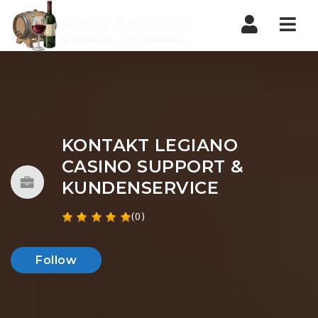
Nav
KONTAKT LEGIANO
CASINO SUPPORT &
KUNDENSERVICE
(0)
Follow