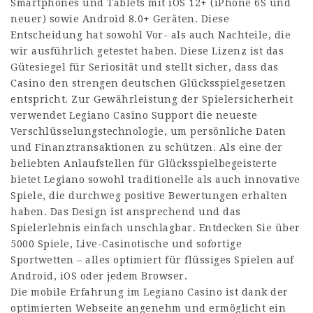
Smartphones und Tablets mit iOS 12+ (iPhone 6S und
neuer) sowie Android 8.0+ Geräten. Diese
Entscheidung hat sowohl Vor- als auch Nachteile, die
wir ausführlich getestet haben. Diese Lizenz ist das
Gütesiegel für Seriosität und stellt sicher, dass das
Casino den strengen deutschen Glücksspielgesetzen
entspricht. Zur Gewährleistung der Spielersicherheit
verwendet
Legiano Casino Support
die neueste
Verschlüsselungstechnologie, um persönliche Daten
und Finanztransaktionen zu schützen. Als eine der
beliebten Anlaufstellen für Glücksspielbegeisterte
bietet Legiano sowohl traditionelle als auch innovative
Spiele, die durchweg positive Bewertungen erhalten
haben. Das Design ist ansprechend und das
Spielerlebnis einfach unschlagbar. Entdecken Sie über
5000 Spiele, Live-Casinotische und sofortige
Sportwetten – alles optimiert für flüssiges Spielen auf
Android, iOS oder jedem Browser.
Die mobile Erfahrung im Legiano Casino ist dank der
optimierten Webseite angenehm und ermöglicht ein