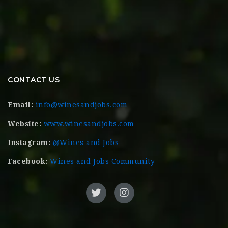
CONTACT US
Email:
info@winesandjobs.com
Website:
www.winesandjobs.com
Instagram:
@Wines and Jobs
Facebook:
Wines and Jobs Community