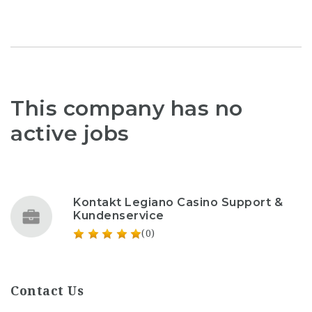
This company has no
active jobs
Kontakt Legiano Casino Support &
Kundenservice
(0)
Contact Us