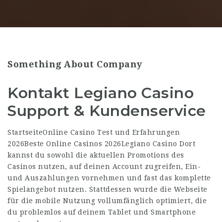
Something About Company
Kontakt Legiano Casino
Support & Kundenservice
StartseiteOnline Casino
Test und Erfahrungen
2026Beste Online Casinos 2026Legiano Casino Dort
kannst du sowohl die aktuellen Promotions des
Casinos nutzen, auf deinen Account zugreifen, Ein-
und Auszahlungen vornehmen und fast das komplette
Spielangebot nutzen. Stattdessen wurde die
Webseite
für
die mobile Nutzung vollumfänglich optimiert, die
du
problemlos
auf deinem Tablet und Smartphone